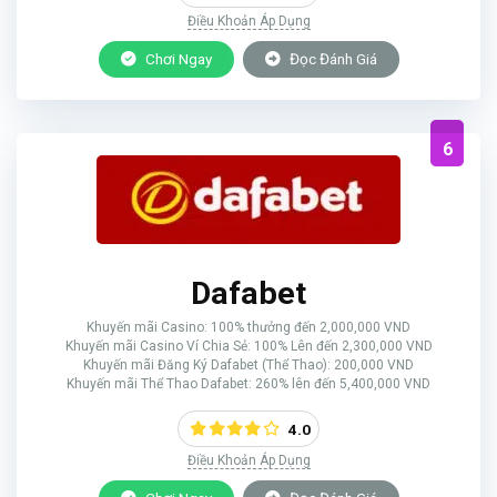
Điều Khoản Áp Dụng
Chơi Ngay
Đọc Đánh Giá
6
Dafabet
Khuyến mãi Casino: 100% thưởng đến 2,000,000 VND
Khuyến mãi Casino Ví Chia Sẻ: 100% Lên đến 2,300,000 VND
Khuyến mãi Đăng Ký Dafabet (Thể Thao): 200,000 VND
Khuyến mãi Thể Thao Dafabet: 260% lên đến 5,400,000 VND
4.0
Điều Khoản Áp Dụng