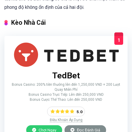
phong độ không ổn định của cả hai đội.
Kèo Nhà Cái
1
TedBet
Bonus Casino: 200% tiền thưởng lên đến 1,250,000 VND + 200 Lượt
Quay Miễn Phí
Bonus Casino Trực Tiếp: Lên đến 250,000 VND
Bonus Cược Thể Thao: Lên đến 250,000 VND
5.0
Điều Khoản Áp Dụng
Chơi Ngay
Đọc Đánh Giá