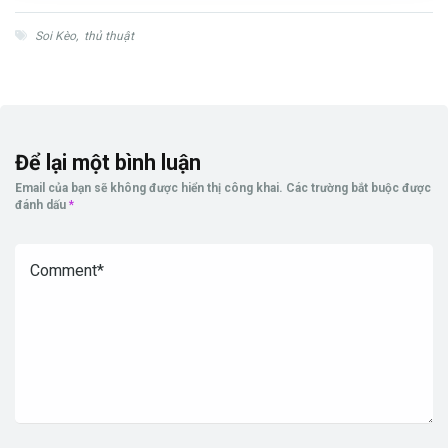
Soi Kèo
,
thủ thuật
Để lại một bình luận
Email của bạn sẽ không được hiển thị công khai.
Các trường bắt buộc được
đánh dấu
*