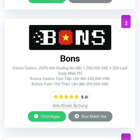
2
Bons
Bonus Casino: 200% tiền thưởng lên đến 1,250,000 VND + 200 Lượt
Quay Miễn Phí
Bonus Casino Trực Tiếp: Lên đến 250,000 VND
Bonus Cược Thể Thao: Lên đến 250,000 VND
5.0
Điều Khoản Áp Dụng
Chơi Ngay
Đọc Đánh Giá