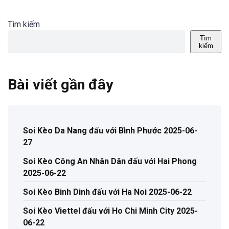
Tìm kiếm
Tìm
kiếm
Bài viết gần đây
Soi Kèo Da Nang đấu với Bình Phước 2025-06-
27
Soi Kèo Công An Nhân Dân đấu với Hai Phong
2025-06-22
Soi Kèo Binh Dinh đấu với Ha Noi 2025-06-22
Soi Kèo Viettel đấu với Ho Chi Minh City 2025-
06-22