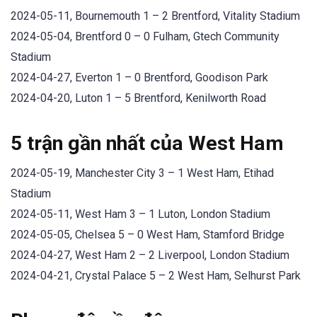
2024-05-11, Bournemouth 1 – 2 Brentford, Vitality Stadium
2024-05-04, Brentford 0 – 0 Fulham, Gtech Community
Stadium
2024-04-27, Everton 1 – 0 Brentford, Goodison Park
2024-04-20, Luton 1 – 5 Brentford, Kenilworth Road
5 trận gần nhất của West Ham
2024-05-19, Manchester City 3 – 1 West Ham, Etihad
Stadium
2024-05-11, West Ham 3 – 1 Luton, London Stadium
2024-05-05, Chelsea 5 – 0 West Ham, Stamford Bridge
2024-04-27, West Ham 2 – 2 Liverpool, London Stadium
2024-04-21, Crystal Palace 5 – 2 West Ham, Selhurst Park