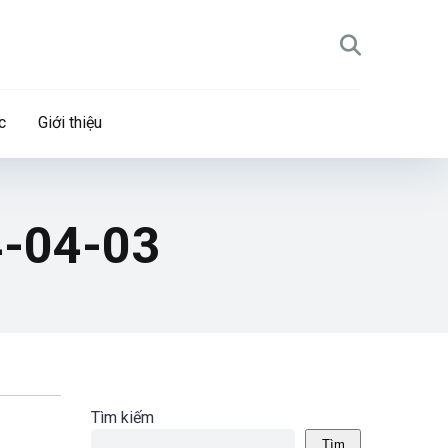
c
Giới thiệu
4-04-03
Tìm kiếm
Tìm