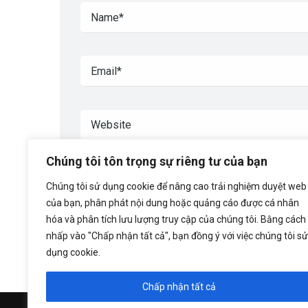
Chúng tôi tôn trọng sự riêng tư của bạn
Save my name, email, and website in this br
Chúng tôi sử dụng cookie để nâng cao trải nghiệm duyệt web
của bạn, phân phát nội dung hoặc quảng cáo được cá nhân
hóa và phân tích lưu lượng truy cập của chúng tôi. Bằng cách
nhấp vào "Chấp nhận tất cả", bạn đồng ý với việc chúng tôi sử
dụng cookie.
Chấp nhận tất cả