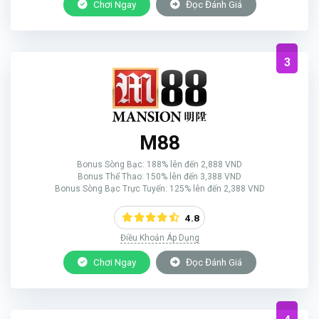
Chơi Ngay
Đọc Đánh Giá
3
M88
Bonus Sòng Bạc: 188% lên đến 2,888 VND
Bonus Thể Thao: 150% lên đến 3,388 VND
Bonus Sòng Bạc Trực Tuyến: 125% lên đến 2,388 VND
4.8
Điều Khoản Áp Dụng
Chơi Ngay
Đọc Đánh Giá