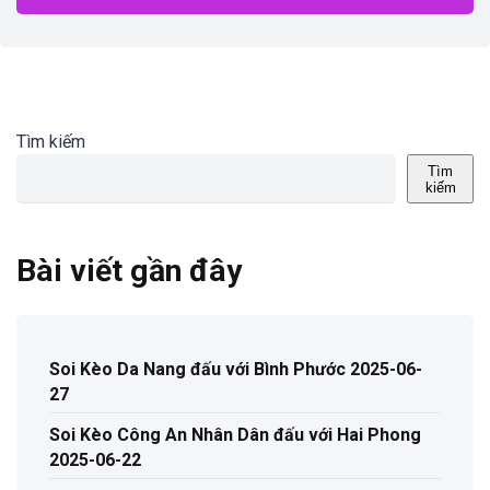
Tìm kiếm
Tìm
kiếm
Bài viết gần đây
Soi Kèo Da Nang đấu với Bình Phước 2025-06-
27
Soi Kèo Công An Nhân Dân đấu với Hai Phong
2025-06-22