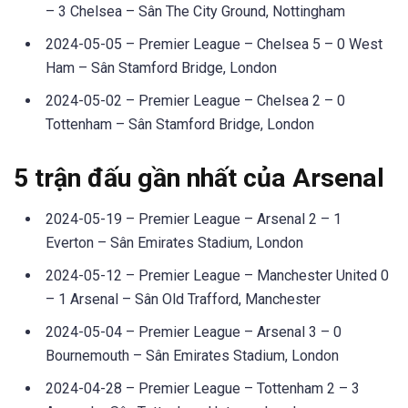
– 3 Chelsea – Sân The City Ground, Nottingham
2024-05-05 – Premier League – Chelsea 5 – 0 West
Ham – Sân Stamford Bridge, London
2024-05-02 – Premier League – Chelsea 2 – 0
Tottenham – Sân Stamford Bridge, London
5 trận đấu gần nhất của Arsenal
2024-05-19 – Premier League – Arsenal 2 – 1
Everton – Sân Emirates Stadium, London
2024-05-12 – Premier League – Manchester United 0
– 1 Arsenal – Sân Old Trafford, Manchester
2024-05-04 – Premier League – Arsenal 3 – 0
Bournemouth – Sân Emirates Stadium, London
2024-04-28 – Premier League – Tottenham 2 – 3