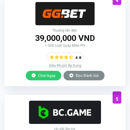
4
Thưởng lên đến:
39,000,000 VND
+ 500 Lượt Quay Miễn Phí
4.8
Điều Khoản Áp Dụng
Chơi Ngay
Đọc Đánh Giá
5
Ưu đãi lên tới: