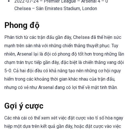
2022-07-24 – Premier League – Arsenal 4 – 0
Chelsea – Sân Emirates Stadium, London
Phong độ
Phân tích từ các trận đấu gần đây, Chelsea đã thể hiện sức
mạnh trên sân nhà với những chiến thắng thuyết phục. Tuy
nhiên, Arsenal lại là đội có phong độ tốt hơn trong những lần
chạm trán trực tiếp gần đây, đặc biệt là chiến thắng vang dội
5-0. Cả hai đội đều có khả năng tạo nên những cơ hội nguy
hiểm trong các khoảng thời gian khác nhau của trận đấu,
nhưng có vẻ như Arsenal đang có lợi thế về mặt tinh thần.
Gợi ý cược
Các nhà cái có thể xem xét việc đặt cược vào tỉ số hòa ngay
hiệp một dựa trên kết quả gần đây, hoặc đặt cược vào việc