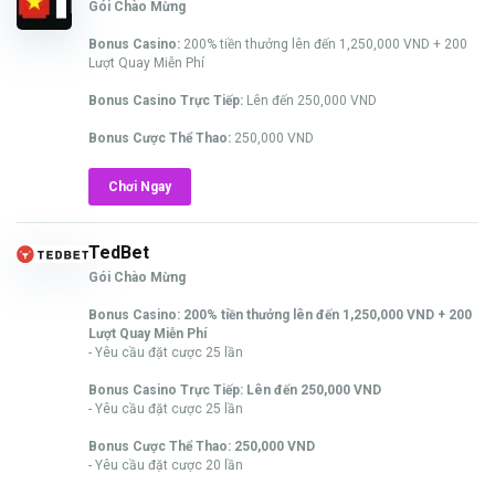
Gói Chào Mừng
Bonus Casino:
200% tiền thưởng lên đến 1,250,000 VND + 200
Lượt Quay Miễn Phí
Bonus Casino Trực Tiếp:
Lên đến 250,000 VND
Bonus Cược Thể Thao:
250,000 VND
Chơi Ngay
TedBet
Gói Chào Mừng
Bonus Casino: 200% tiền thưởng lên đến 1,250,000 VND + 200
Lượt Quay Miễn Phí
- Yêu cầu đặt cược 25 lần
Bonus Casino Trực Tiếp: Lên đến 250,000 VND
- Yêu cầu đặt cược 25 lần
Bonus Cược Thể Thao: 250,000 VND
- Yêu cầu đặt cược 20 lần