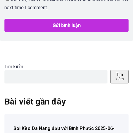
next time I comment.
Tìm kiếm
Tìm
kiếm
Bài viết gần đây
Soi Kèo Da Nang đấu với Bình Phước 2025-06-