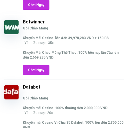
Chơi Ngay
Betwinner
Gói Chào Mừng
Khuyến Mãi Casino: lên đến 39,978,283 VND + 150 FS
- Yêu cầu cược: 35x
Khuyến Mãi Chào Mừng Thể Thao: 100% tiền nạp lần đầu lên
đến 2,669,235 VND
Chơi Ngay
Dafabet
Gói Chào Mừng
Khuyến mãi Casino: 100% thưởng đến 2,000,000 VND
- Yêu cầu cược 20x
Khuyến mãi Casino Ví Chia Sẻ Dafabet: 100% lên đến 2,300,000
VND