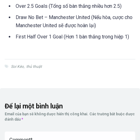
Over 2.5 Goals (Tổng số bàn thắng nhiều hơn 2.5)
Draw No Bet – Manchester United (Nếu hòa, cược cho
Manchester United sẽ được hoàn lại)
First Half Over 1 Goal (Hơn 1 bàn thắng trong hiệp 1)
Soi Kèo
,
thủ thuật
Để lại một bình luận
Email của bạn sẽ không được hiển thị công khai.
Các trường bắt buộc được
đánh dấu
*