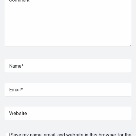
Save my name, email, and website in this browser for the