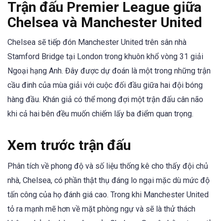
Trận đấu Premier League giữa
Chelsea và Manchester United
Chelsea sẽ tiếp đón Manchester United trên sân nhà
Stamford Bridge tại London trong khuôn khổ vòng 31 giải
Ngoại hạng Anh. Đây được dự đoán là một trong những trận
cầu đinh của mùa giải với cuộc đối đầu giữa hai đội bóng
hàng đầu. Khán giả có thể mong đợi một trận đấu cân não
khi cả hai bên đều muốn chiếm lấy ba điểm quan trọng.
Xem trước trận đấu
Phân tích về phong độ và số liệu thống kê cho thấy đội chủ
nhà, Chelsea, có phần thật thụ đáng lo ngại mặc dù mức độ
tấn công của họ đánh giá cao. Trong khi Manchester United
tỏ ra mạnh mẽ hơn về mặt phòng ngự và sẽ là thử thách