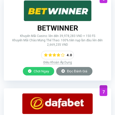
BETWINNER
Khuyến Mãi Casino: lên đến 39,978,283 VND + 150 FS
Khuyến Mãi Chào Mừng Thể Thao: 100% tiền nạp lần đầu lên đến
2,669,235 VND
4.0
Điều Khoản Áp Dụng
Chơi Ngay
Đọc Đánh Giá
7