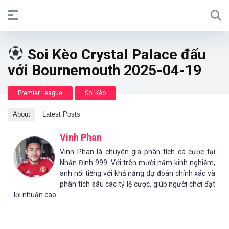
NHẬN ĐỊNH 999
Hướng Dẫn Cá Cược Từ Chuyên Gia
Soi Kèo Crystal Palace đấu
với Bournemouth 2025-04-19
Premier League
Soi Kèo
About
Latest Posts
Vinh Phan
Vinh Phan là chuyên gia phân tích cá cược tại
Nhận Định 999. Với trên mười năm kinh nghiệm,
anh nổi tiếng với khả năng dự đoán chính xác và
phân tích sâu các tỷ lệ cược, giúp người chơi đạt
lợi nhuận cao.