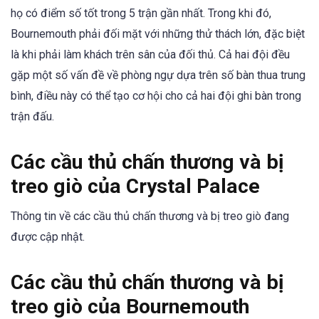
họ có điểm số tốt trong 5 trận gần nhất. Trong khi đó,
Bournemouth phải đối mặt với những thử thách lớn, đặc biệt
là khi phải làm khách trên sân của đối thủ. Cả hai đội đều
gặp một số vấn đề về phòng ngự dựa trên số bàn thua trung
bình, điều này có thể tạo cơ hội cho cả hai đội ghi bàn trong
trận đấu.
Các cầu thủ chấn thương và bị
treo giò của Crystal Palace
Thông tin về các cầu thủ chấn thương và bị treo giò đang
được cập nhật.
Các cầu thủ chấn thương và bị
treo giò của Bournemouth