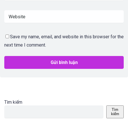
Save my name, email, and website in this browser for the
next time I comment.
Tìm kiếm
Tìm
kiếm