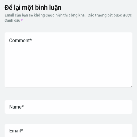
Để lại một bình luận
Email của bạn sẽ không được hiển thị công khai.
Các trường bắt buộc được
đánh dấu
*