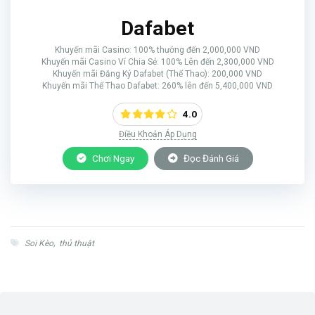
Dafabet
Khuyến mãi Casino: 100% thưởng đến 2,000,000 VND
Khuyến mãi Casino Ví Chia Sẻ: 100% Lên đến 2,300,000 VND
Khuyến mãi Đăng Ký Dafabet (Thể Thao): 200,000 VND
Khuyến mãi Thể Thao Dafabet: 260% lên đến 5,400,000 VND
4.0
Điều Khoản Áp Dụng
Chơi Ngay
Đọc Đánh Giá
Soi Kèo
,
thủ thuật