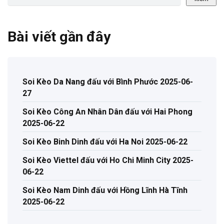
Bài viết gần đây
Soi Kèo Da Nang đấu với Bình Phước 2025-06-
27
Soi Kèo Công An Nhân Dân đấu với Hai Phong
2025-06-22
Soi Kèo Binh Dinh đấu với Ha Noi 2025-06-22
Soi Kèo Viettel đấu với Ho Chi Minh City 2025-
06-22
Soi Kèo Nam Dinh đấu với Hồng Lĩnh Hà Tĩnh
2025-06-22