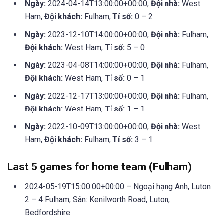
Ngày:
2024-04-14T13:00:00+00:00,
Đội nhà:
West
Ham,
Đội khách:
Fulham,
Tỉ số:
0 – 2
Ngày:
2023-12-10T14:00:00+00:00,
Đội nhà:
Fulham,
Đội khách:
West Ham,
Tỉ số:
5 – 0
Ngày:
2023-04-08T14:00:00+00:00,
Đội nhà:
Fulham,
Đội khách:
West Ham,
Tỉ số:
0 – 1
Ngày:
2022-12-17T13:00:00+00:00,
Đội nhà:
Fulham,
Đội khách:
West Ham,
Tỉ số:
1 – 1
Ngày:
2022-10-09T13:00:00+00:00,
Đội nhà:
West
Ham,
Đội khách:
Fulham,
Tỉ số:
3 – 1
Last 5 games for home team (Fulham)
2024-05-19T15:00:00+00:00 – Ngoại hạng Anh, Luton
2 – 4 Fulham, Sân: Kenilworth Road, Luton,
Bedfordshire