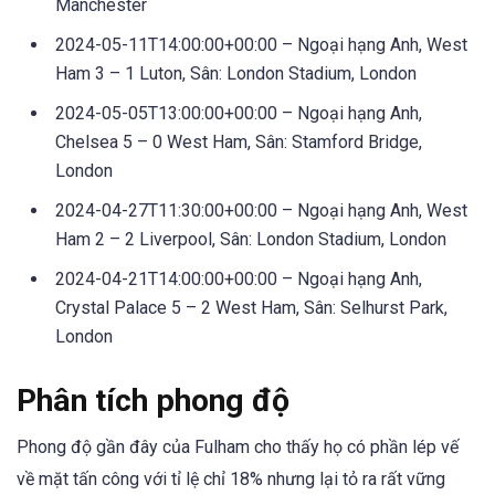
Manchester
2024-05-11T14:00:00+00:00 – Ngoại hạng Anh, West
Ham 3 – 1 Luton, Sân: London Stadium, London
2024-05-05T13:00:00+00:00 – Ngoại hạng Anh,
Chelsea 5 – 0 West Ham, Sân: Stamford Bridge,
London
2024-04-27T11:30:00+00:00 – Ngoại hạng Anh, West
Ham 2 – 2 Liverpool, Sân: London Stadium, London
2024-04-21T14:00:00+00:00 – Ngoại hạng Anh,
Crystal Palace 5 – 2 West Ham, Sân: Selhurst Park,
London
Phân tích phong độ
Phong độ gần đây của Fulham cho thấy họ có phần lép vế
về mặt tấn công với tỉ lệ chỉ 18% nhưng lại tỏ ra rất vững