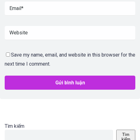
Save my name, email, and website in this browser for the
next time I comment.
Tìm kiếm
Tìm
kiếm