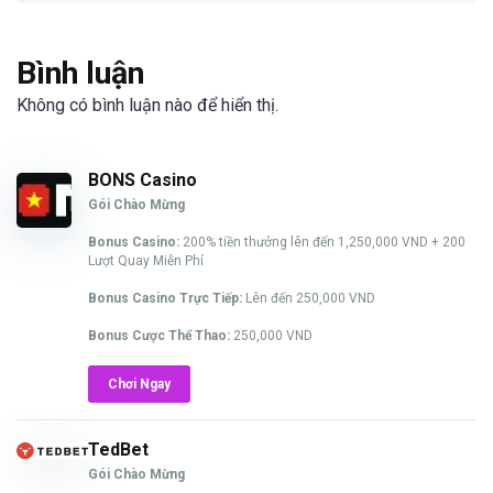
Bình luận
Không có bình luận nào để hiển thị.
BONS Casino
Gói Chào Mừng
Bonus Casino:
200% tiền thưởng lên đến 1,250,000 VND + 200
Lượt Quay Miễn Phí
Bonus Casino Trực Tiếp:
Lên đến 250,000 VND
Bonus Cược Thể Thao:
250,000 VND
Chơi Ngay
TedBet
Gói Chào Mừng