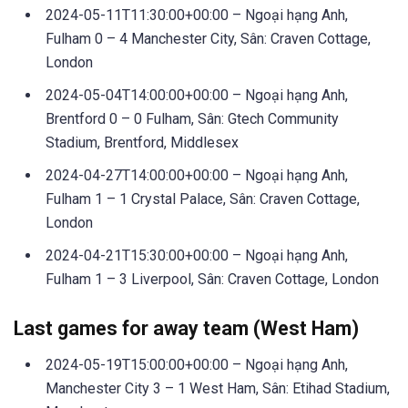
2024-05-11T11:30:00+00:00 – Ngoại hạng Anh,
Fulham 0 – 4 Manchester City, Sân: Craven Cottage,
London
2024-05-04T14:00:00+00:00 – Ngoại hạng Anh,
Brentford 0 – 0 Fulham, Sân: Gtech Community
Stadium, Brentford, Middlesex
2024-04-27T14:00:00+00:00 – Ngoại hạng Anh,
Fulham 1 – 1 Crystal Palace, Sân: Craven Cottage,
London
2024-04-21T15:30:00+00:00 – Ngoại hạng Anh,
Fulham 1 – 3 Liverpool, Sân: Craven Cottage, London
Last games for away team (West Ham)
2024-05-19T15:00:00+00:00 – Ngoại hạng Anh,
Manchester City 3 – 1 West Ham, Sân: Etihad Stadium,