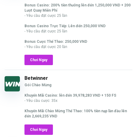
Bonus Casino: 200% tiền thưởng lên đến 1,250,000 VND + 200
Lượt Quay Miễn Phí
- Yêu cầu đặt cược 25 lần
Bonus Casino Trực Tiếp: Lên đến 250,000 VND
- Yêu cầu đặt cược 25 lần
Bonus Cược Thể Thao: 250,000 VND
- Yêu cầu đặt cược 20 lần
Chơi Ngay
Betwinner
Gói Chào Mừng
Khuyến Mãi Casino: lên đến 39,978,283 VND + 150 FS
- Yêu cầu cược: 35x
Khuyến Mãi Chào Mừng Thể Thao: 100% tiền nạp lần đầu lên
đến 2,669,235 VND
Chơi Ngay