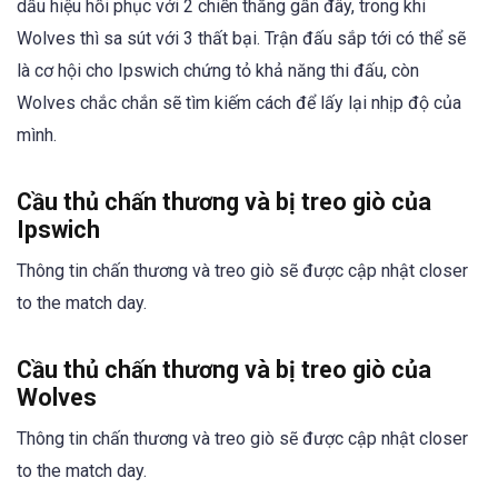
dấu hiệu hồi phục với 2 chiến thắng gần đây, trong khi
Wolves thì sa sút với 3 thất bại. Trận đấu sắp tới có thể sẽ
là cơ hội cho Ipswich chứng tỏ khả năng thi đấu, còn
Wolves chắc chắn sẽ tìm kiếm cách để lấy lại nhịp độ của
mình.
Cầu thủ chấn thương và bị treo giò của
Ipswich
Thông tin chấn thương và treo giò sẽ được cập nhật closer
to the match day.
Cầu thủ chấn thương và bị treo giò của
Wolves
Thông tin chấn thương và treo giò sẽ được cập nhật closer
to the match day.