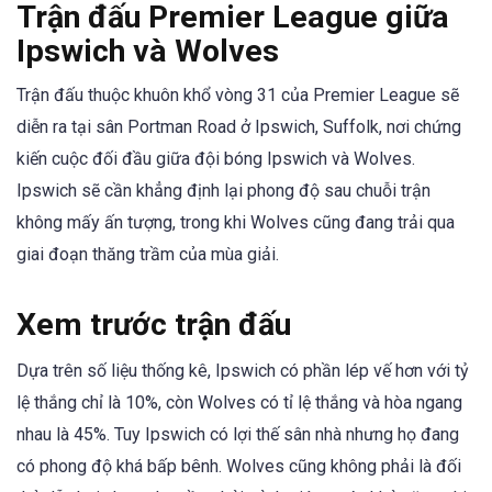
Trận đấu Premier League giữa
Ipswich và Wolves
Trận đấu thuộc khuôn khổ vòng 31 của Premier League sẽ
diễn ra tại sân Portman Road ở Ipswich, Suffolk, nơi chứng
kiến cuộc đối đầu giữa đội bóng Ipswich và Wolves.
Ipswich sẽ cần khẳng định lại phong độ sau chuỗi trận
không mấy ấn tượng, trong khi Wolves cũng đang trải qua
giai đoạn thăng trầm của mùa giải.
Xem trước trận đấu
Dựa trên số liệu thống kê, Ipswich có phần lép vế hơn với tỷ
lệ thắng chỉ là 10%, còn Wolves có tỉ lệ thắng và hòa ngang
nhau là 45%. Tuy Ipswich có lợi thế sân nhà nhưng họ đang
có phong độ khá bấp bênh. Wolves cũng không phải là đối