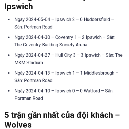
Ipswich
Ngày 2024-05-04 – Ipswich 2 – 0 Huddersfield –
Sân: Portman Road
Ngày 2024-04-30 – Coventry 1 – 2 Ipswich – Sân:
The Coventry Building Society Arena
Ngày 2024-04-27 – Hull City 3 – 3 Ipswich – Sân: The
MKM Stadium
Ngày 2024-04-13 – Ipswich 1 – 1 Middlesbrough –
Sân: Portman Road
Ngày 2024-04-10 – Ipswich 0 – 0 Watford – Sân:
Portman Road
5 trận gần nhất của đội khách –
Wolves