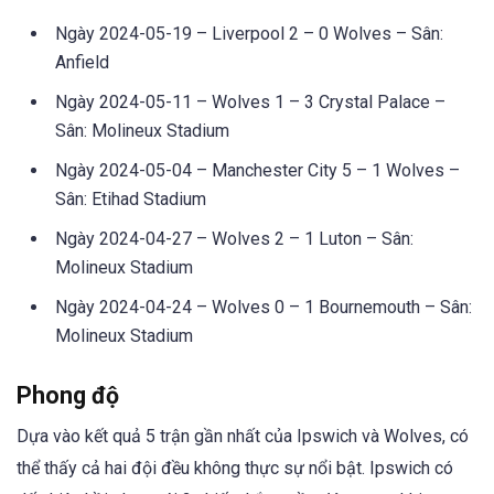
Ngày 2024-05-19 – Liverpool 2 – 0 Wolves – Sân:
Anfield
Ngày 2024-05-11 – Wolves 1 – 3 Crystal Palace –
Sân: Molineux Stadium
Ngày 2024-05-04 – Manchester City 5 – 1 Wolves –
Sân: Etihad Stadium
Ngày 2024-04-27 – Wolves 2 – 1 Luton – Sân:
Molineux Stadium
Ngày 2024-04-24 – Wolves 0 – 1 Bournemouth – Sân:
Molineux Stadium
Phong độ
Dựa vào kết quả 5 trận gần nhất của Ipswich và Wolves, có
thể thấy cả hai đội đều không thực sự nổi bật. Ipswich có