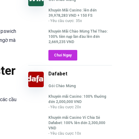
Khuyến Mãi Casino: lên đến
39,978,283 VND + 150 FS
- Yêu cầu cược: 35x
 Ipswich
Khuyến Mãi Chào Mừng Thể Thao:
100% tiền nạp lần đầu lên đến
 ngờ mà
2,669,235 VND
Chơi Ngay
ter
Dafabet
Gói Chào Mừng
Khuyến mãi Casino: 100% thưởng
 các cầu
đến 2,000,000 VND
- Yêu cầu cược 20x
Khuyến mãi Casino Ví Chia Sẻ
Dafabet: 100% lên đến 2,300,000
VND
- Yêu cầu cược 10x