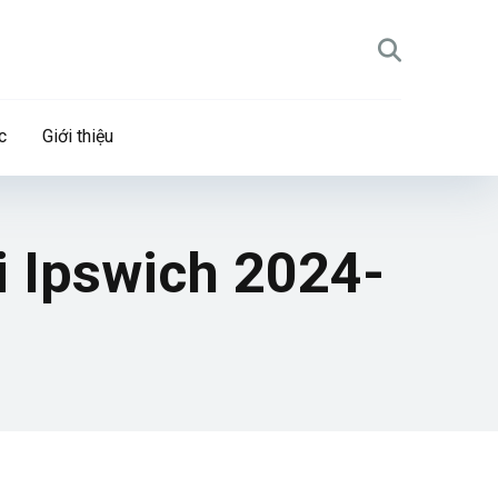
c
Giới thiệu
i Ipswich 2024-