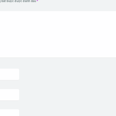
g bắt buộc được đánh dấu
*