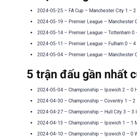
2024-05-25 – FA Cup – Manchester City 1 – 2
2024-05-19 – Premier League – Manchester Ci
2024-05-14 – Premier League – Tottenham 0 –
2024-05-11 – Premier League – Fulham 0 – 4 
2024-05-04 – Premier League – Manchester Ci
5 trận đấu gần nhất 
2024-05-04 – Championship – Ipswich 2 – 0 Hu
2024-04-30 – Championship – Coventry 1 – 2 I
2024-04-27 – Championship – Hull City 3 – 3 
2024-04-13 – Championship – Ipswich 1 – 1 M
2024-04-10 – Championship – Ipswich 0 – 0 Wa