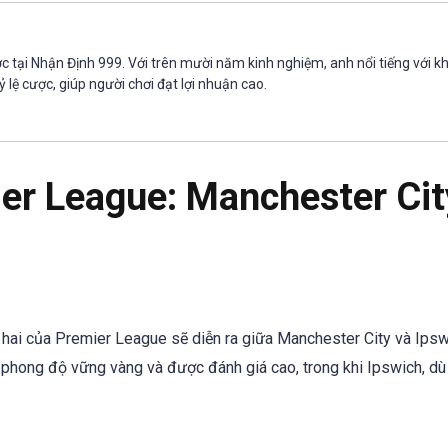
c tại Nhận Định 999. Với trên mười năm kinh nghiệm, anh nổi tiếng với k
 lệ cược, giúp người chơi đạt lợi nhuận cao.
er League: Manchester Cit
hai của Premier League sẽ diễn ra giữa Manchester City và Ipsw
phong độ vững vàng và được đánh giá cao, trong khi Ipswich, d