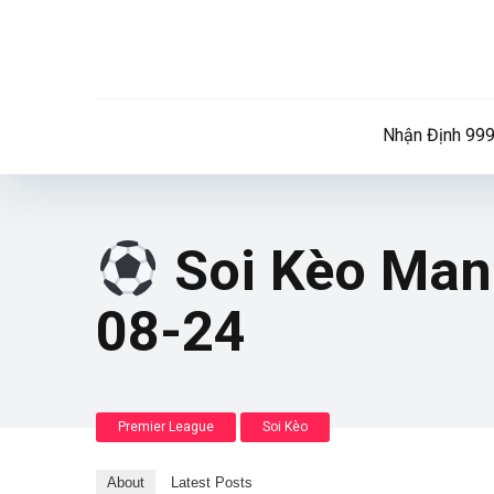
Nhận Định 99
Soi Kèo Manc
08-24
Premier League
Soi Kèo
About
Latest Posts