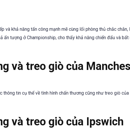
tiếp và khả năng tấn công mạnh mẽ cùng lối phòng thủ chắc chắn,
uả ấn tượng ở Championship, cho thấy khả năng chiến đấu và bất
ng và treo giò của Manches
 thông tin cụ thể về tình hình chấn thương cũng như treo giò của
g và treo giò của Ipswich