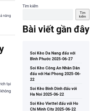
Tìm kiếm
Tìm
hả năng
kiếm
Bài viết gần đây
y
Soi Kèo Da Nang đấu với
Bình Phước 2025-06-27
Soi Kèo Công An Nhân Dân
đấu với Hai Phong 2025-06-
22
ich tại
Soi Kèo Binh Dinh đấu với
ù không
Ha Noi 2025-06-22
Soi Kèo Viettel đấu với Ho
Chi Minh City 2025-06-22