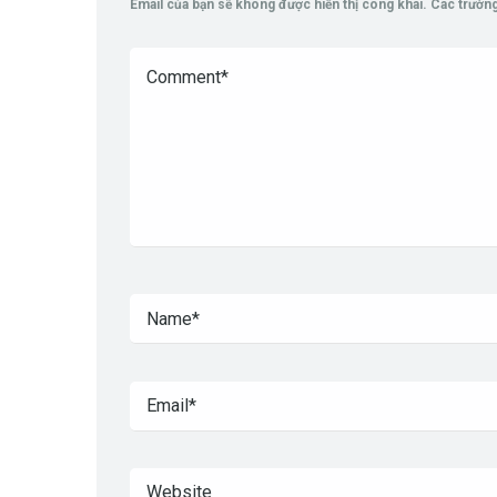
Email của bạn sẽ không được hiển thị công khai.
Các trườn