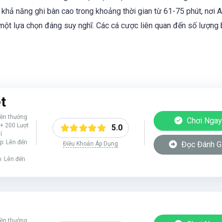
 khả năng ghi bàn cao trong khoảng thời gian từ 61-75 phút, nơi 
à một lựa chọn đáng suy nghĩ. Các cá cược liên quan đến số lượng
t
iền thưởng
Chơi Nga
 + 200 Lượt
5.0
í
p: Lên đến
Đọc Đánh G
Điều Khoản Áp Dụng
D
: Lên đến
D
iền thưởng