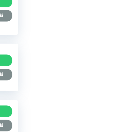
y
iá
y
iá
y
iá