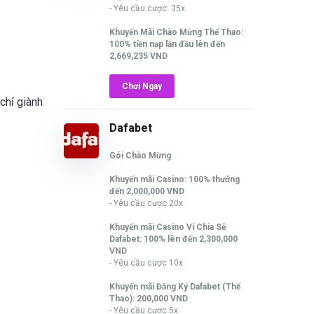
- Yêu cầu cược: 35x
Khuyến Mãi Chào Mừng Thể Thao:
100% tiền nạp lần đầu lên đến
2,669,235 VND
Chơi Ngay
chỉ giành
Dafabet
Gói Chào Mừng
Khuyến mãi Casino: 100% thưởng
đến 2,000,000 VND
- Yêu cầu cược 20x
Khuyến mãi Casino Ví Chia Sẻ
Dafabet: 100% lên đến 2,300,000
VND
- Yêu cầu cược 10x
Khuyến mãi Đăng Ký Dafabet (Thể
Thao): 200,000 VND
- Yêu cầu cược 5x