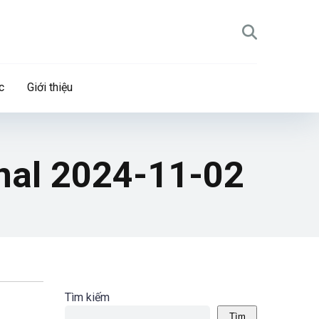
c
Giới thiệu
nal 2024-11-02
Tìm kiếm
Tìm