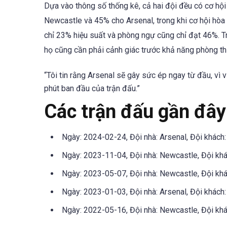
Dựa vào thông số thống kê, cả hai đội đều có cơ hội
Newcastle và 45% cho Arsenal, trong khi cơ hội hòa 
chỉ 23% hiệu suất và phòng ngự cũng chỉ đạt 46%. Tr
họ cũng cần phải cảnh giác trước khả năng phòng th
“Tôi tin rằng Arsenal sẽ gây sức ép ngay từ đầu, vì
phút ban đầu của trận đấu.”
Các trận đấu gần đây 
Ngày: 2024-02-24, Đội nhà: Arsenal, Đội khách:
Ngày: 2023-11-04, Đội nhà: Newcastle, Đội khác
Ngày: 2023-05-07, Đội nhà: Newcastle, Đội khác
Ngày: 2023-01-03, Đội nhà: Arsenal, Đội khách:
Ngày: 2022-05-16, Đội nhà: Newcastle, Đội khác