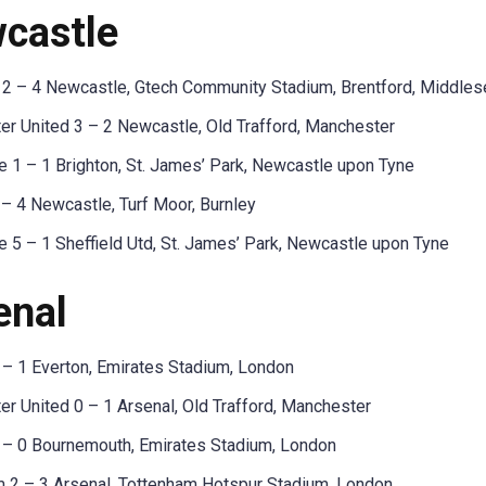
wcastle
2 – 4 Newcastle, Gtech Community Stadium, Brentford, Middles
 United 3 – 2 Newcastle, Old Trafford, Manchester
1 – 1 Brighton, St. James’ Park, Newcastle upon Tyne
 4 Newcastle, Turf Moor, Burnley
 – 1 Sheffield Utd, St. James’ Park, Newcastle upon Tyne
enal
– 1 Everton, Emirates Stadium, London
 United 0 – 1 Arsenal, Old Trafford, Manchester
– 0 Bournemouth, Emirates Stadium, London
2 – 3 Arsenal, Tottenham Hotspur Stadium, London