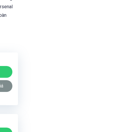
Arsenal
 bàn
y
iá