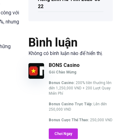
o
22
 công với
5%, nhưng
Bình luận
những
Không có bình luận nào để hiển thị.
BONS Casino
Gói Chào Mừng
Bonus Casino:
200% tiền thưởng lên
đến 1,250,000 VND + 200 Lượt Quay
Miễn Phí
Bonus Casino Trực Tiếp:
Lên đến
250,000 VND
Bonus Cược Thể Thao:
250,000 VND
Chơi Ngay