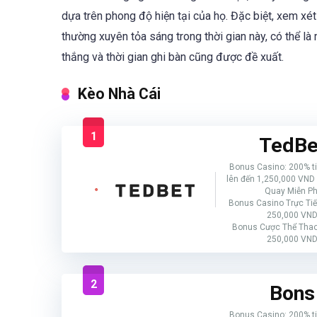
dựa trên phong độ hiện tại của họ. Đặc biệt, xem xét
thường xuyên tỏa sáng trong thời gian này, có thể l
thắng và thời gian ghi bàn cũng được đề xuất.
Kèo Nhà Cái
1
TedBe
Bonus Casino: 200% t
lên đến 1,250,000 VND
Quay Miễn Ph
Bonus Casino Trực Tiế
250,000 VN
Bonus Cược Thể Thao
250,000 VN
2
Bons
Bonus Casino: 200% t