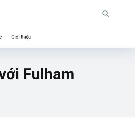
c
Giới thiệu
với Fulham