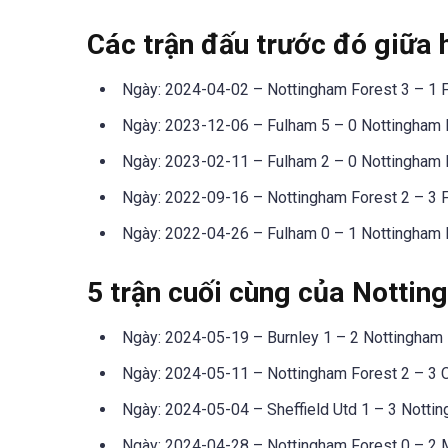
Các trận đấu trước đó giữa 
Ngày: 2024-04-02 – Nottingham Forest 3 – 1 F
Ngày: 2023-12-06 – Fulham 5 – 0 Nottingham F
Ngày: 2023-02-11 – Fulham 2 – 0 Nottingham F
Ngày: 2022-09-16 – Nottingham Forest 2 – 3 F
Ngày: 2022-04-26 – Fulham 0 – 1 Nottingham F
5 trận cuối cùng của Notti
Ngày: 2024-05-19 – Burnley 1 – 2 Nottingham F
Ngày: 2024-05-11 – Nottingham Forest 2 – 3 C
Ngày: 2024-05-04 – Sheffield Utd 1 – 3 Nottin
Ngày: 2024-04-28 – Nottingham Forest 0 – 2 M