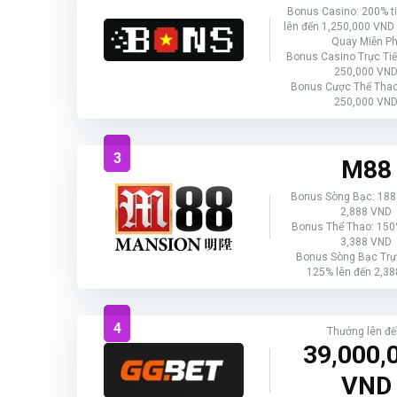
Bonus Casino: 200% t
lên đến 1,250,000 VND
Quay Miễn Ph
Bonus Casino Trực Tiế
250,000 VN
Bonus Cược Thể Thao
250,000 VN
3
M88
Bonus Sòng Bạc: 188
2,888 VND
Bonus Thể Thao: 150
3,388 VND
Bonus Sòng Bạc Trự
125% lên đến 2,3
4
Thưởng lên đế
39,000,
VND