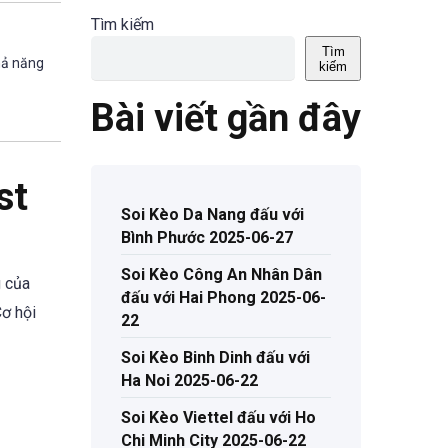
Tìm kiếm
Tìm
hả năng
kiếm
Bài viết gần đây
st
Soi Kèo Da Nang đấu với
Bình Phước 2025-06-27
Soi Kèo Công An Nhân Dân
g của
đấu với Hai Phong 2025-06-
Cơ hội
22
Soi Kèo Binh Dinh đấu với
Ha Noi 2025-06-22
Soi Kèo Viettel đấu với Ho
Chi Minh City 2025-06-22