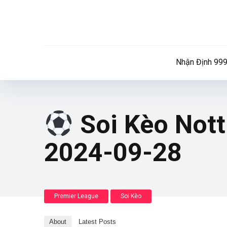
Nhận Định 99
Soi Kèo Nott
2024-09-28
Premier League
Soi Kèo
About
Latest Posts