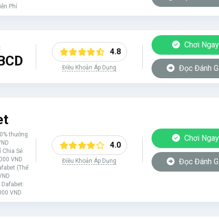
ễn Phí
Chơi Nga
:
4.8
 BCD
Đọc Đánh G
Điều Khoản Áp Dụng
et
00% thưởng
Chơi Nga
VND
4.0
 Chia Sẻ:
,000 VND
Đọc Đánh G
Điều Khoản Áp Dụng
fabet (Thể
 VND
 Dafabet:
,000 VND