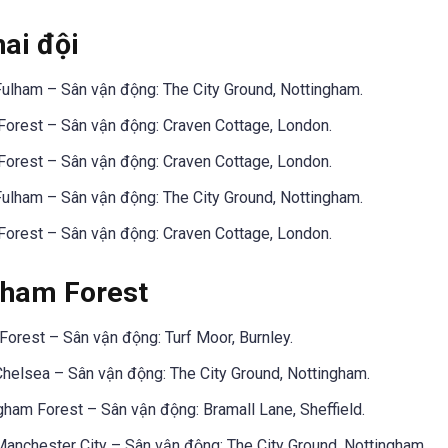
hai đội
ulham – Sân vận động: The City Ground, Nottingham.
orest – Sân vận động: Craven Cottage, London.
orest – Sân vận động: Craven Cottage, London.
ulham – Sân vận động: The City Ground, Nottingham.
orest – Sân vận động: Craven Cottage, London.
ngham Forest
orest – Sân vận động: Turf Moor, Burnley.
helsea – Sân vận động: The City Ground, Nottingham.
gham Forest – Sân vận động: Bramall Lane, Sheffield.
anchester City – Sân vận động: The City Ground, Nottingham.