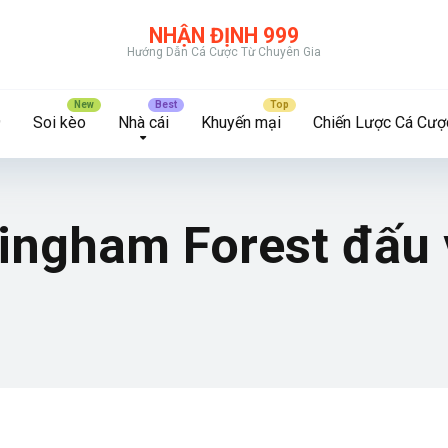
NHẬN ĐỊNH 999
Hướng Dẫn Cá Cược Từ Chuyên Gia
9
Soi kèo
Nhà cái
Khuyến mại
Chiến Lược Cá Cượ
ingham Forest đấu 