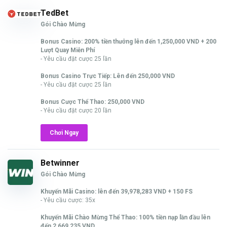
TedBet
Gói Chào Mừng
Bonus Casino: 200% tiền thưởng lên đến 1,250,000 VND + 200
Lượt Quay Miễn Phí
- Yêu cầu đặt cược 25 lần
Bonus Casino Trực Tiếp: Lên đến 250,000 VND
- Yêu cầu đặt cược 25 lần
Bonus Cược Thể Thao: 250,000 VND
- Yêu cầu đặt cược 20 lần
Chơi Ngay
Betwinner
Gói Chào Mừng
Khuyến Mãi Casino: lên đến 39,978,283 VND + 150 FS
- Yêu cầu cược: 35x
Khuyến Mãi Chào Mừng Thể Thao: 100% tiền nạp lần đầu lên
đến 2,669,235 VND