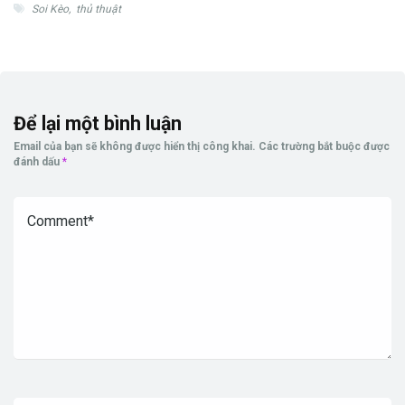
Soi Kèo
,
thủ thuật
Để lại một bình luận
Email của bạn sẽ không được hiển thị công khai.
Các trường bắt buộc được
đánh dấu
*