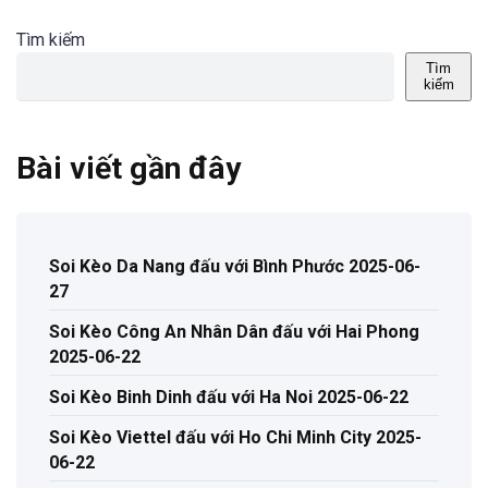
Tìm kiếm
Tìm
kiếm
Bài viết gần đây
Soi Kèo Da Nang đấu với Bình Phước 2025-06-
27
Soi Kèo Công An Nhân Dân đấu với Hai Phong
2025-06-22
Soi Kèo Binh Dinh đấu với Ha Noi 2025-06-22
Soi Kèo Viettel đấu với Ho Chi Minh City 2025-
06-22