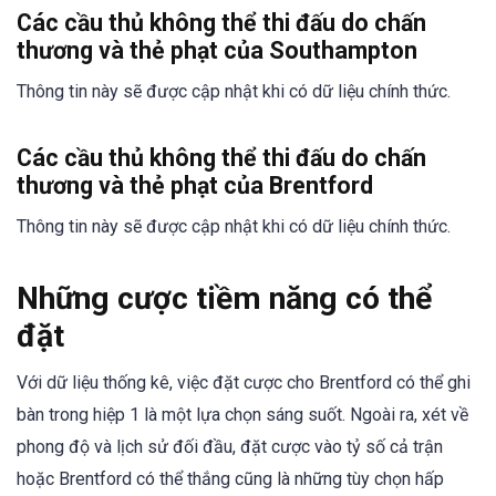
Các cầu thủ không thể thi đấu do chấn
thương và thẻ phạt của Southampton
Thông tin này sẽ được cập nhật khi có dữ liệu chính thức.
Các cầu thủ không thể thi đấu do chấn
thương và thẻ phạt của Brentford
Thông tin này sẽ được cập nhật khi có dữ liệu chính thức.
Những cược tiềm năng có thể
đặt
Với dữ liệu thống kê, việc đặt cược cho Brentford có thể ghi
bàn trong hiệp 1 là một lựa chọn sáng suốt. Ngoài ra, xét về
phong độ và lịch sử đối đầu, đặt cược vào tỷ số cả trận
hoặc Brentford có thể thắng cũng là những tùy chọn hấp