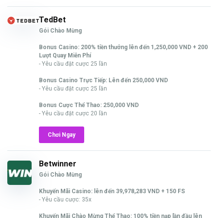
TedBet
Gói Chào Mừng
Bonus Casino: 200% tiền thưởng lên đến 1,250,000 VND + 200
Lượt Quay Miễn Phí
- Yêu cầu đặt cược 25 lần
Bonus Casino Trực Tiếp: Lên đến 250,000 VND
- Yêu cầu đặt cược 25 lần
Bonus Cược Thể Thao: 250,000 VND
- Yêu cầu đặt cược 20 lần
Chơi Ngay
Betwinner
Gói Chào Mừng
Khuyến Mãi Casino: lên đến 39,978,283 VND + 150 FS
- Yêu cầu cược: 35x
Khuyến Mãi Chào Mừng Thể Thao: 100% tiền nạp lần đầu lên