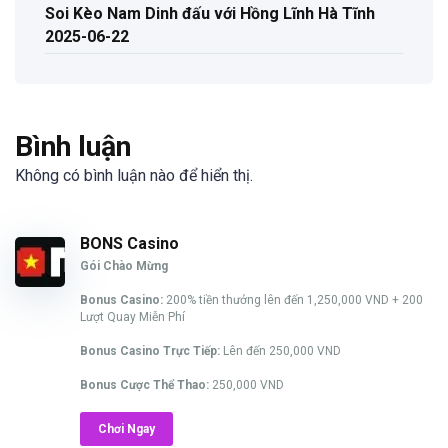
Soi Kèo Nam Dinh đấu với Hồng Lĩnh Hà Tĩnh
2025-06-22
Bình luận
Không có bình luận nào để hiển thị.
BONS Casino
Gói Chào Mừng
Bonus Casino:
200% tiền thưởng lên đến 1,250,000 VND + 200
Lượt Quay Miễn Phí
Bonus Casino Trực Tiếp:
Lên đến 250,000 VND
Bonus Cược Thể Thao:
250,000 VND
Chơi Ngay