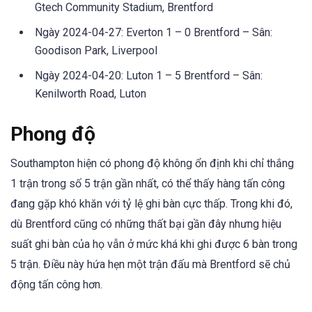
Gtech Community Stadium, Brentford
Ngày 2024-04-27: Everton 1 – 0 Brentford – Sân:
Goodison Park, Liverpool
Ngày 2024-04-20: Luton 1 – 5 Brentford – Sân:
Kenilworth Road, Luton
Phong độ
Southampton hiện có phong độ không ổn định khi chỉ thắng
1 trận trong số 5 trận gần nhất, có thể thấy hàng tấn công
đang gặp khó khăn với tỷ lệ ghi bàn cực thấp. Trong khi đó,
dù Brentford cũng có những thất bại gần đây nhưng hiệu
suất ghi bàn của họ vẫn ở mức khá khi ghi được 6 bàn trong
5 trận. Điều này hứa hẹn một trận đấu mà Brentford sẽ chủ
động tấn công hơn.