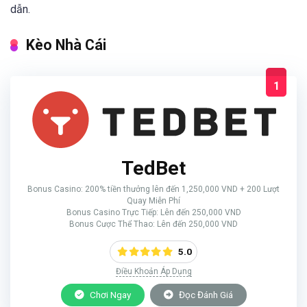
dẫn.
Kèo Nhà Cái
1
TedBet
Bonus Casino: 200% tiền thưởng lên đến 1,250,000 VND + 200 Lượt
Quay Miễn Phí
Bonus Casino Trực Tiếp: Lên đến 250,000 VND
Bonus Cược Thể Thao: Lên đến 250,000 VND
5.0
Điều Khoản Áp Dụng
Chơi Ngay
Đọc Đánh Giá