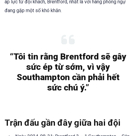
áp lực từ đội khách, Brentford, nhất là với hàng phòng ngự
đang gặp một số khó khăn.
“Tôi tin rằng Brentford sẽ gây
sức ép từ sớm, vì vậy
Southampton cần phải hết
sức chú ý.”
Trận đấu gần đây giữa hai đội