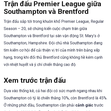
Trận đấu Premier League giữa
Southampton và Brentford
Trận đấu sắp tới trong khuôn khổ Premier League, Regular
Season – 20, sẽ chứng kiến cuộc chạm trán giữa
Southampton và Brentford tại sân vận động St. Mary’s ở
Southampton, Hampshire. Đội chủ nhà Southampton đang
tìm kiếm cơ hội để cải thiện vị trí của mình trên bảng xếp
hạng, trong khi đối thủ Brentford cũng không hề kém cạnh
với nhiệt huyết và ý chí chiến thắng cao độ.
Xem trước trận đấu
Dựa vào thống kê, cả hai đội có sức mạnh ngang nhau khi
Southampton có tỷ lệ chiến thắng 10%, còn Brentford là 45%.
Ở những phút đầu, Southampton cần phải
cảnh giác
trước