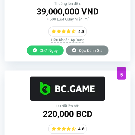
Thưởng lên đến:
39,000,000 VND
+ 500 Lượt Quay Miễn Phí
4.8
Điều Khoản Áp Dụng
Chơi Ngay
Đọc Đánh Giá
5
Ưu đãi lên tới:
220,000 BCD
4.8