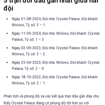
5 trận đối đầu gần nhất giữa hai
đội
Ngày 01-08-2024, Đội nhà: Crystal Palace, Đội khách:
Wolves, Tỷ số: 3 – 1
Ngày 11-05-2024, Đội nhà: Wolves, Đội khách: Crystal
Palace, Tỷ số: 1 – 3
Ngày 03-09-2023, Đội nhà: Crystal Palace, Đội khách:
Wolves, Tỷ số: 3 – 2
Ngày 25-04-2023, Đội nhà: Wolves, Đội khách: Crystal
Palace, Tỷ số: 2 – 0
Ngày 18-10-2022, Đội nhà: Crystal Palace, Đội khách:
Wolves, Tỷ số: 2 – 1
Phân tích về phong độ và các kết quả trận đấu gần đây cho
thấy Crystal Palace đang có phong độ tốt hơn so với