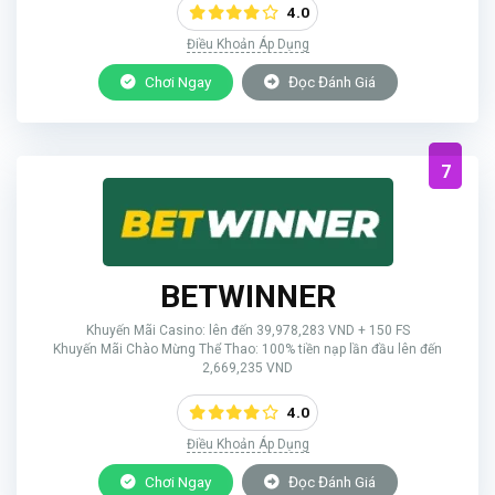
4.0
Điều Khoản Áp Dụng
Chơi Ngay
Đọc Đánh Giá
7
BETWINNER
Khuyến Mãi Casino: lên đến 39,978,283 VND + 150 FS
Khuyến Mãi Chào Mừng Thể Thao: 100% tiền nạp lần đầu lên đến
2,669,235 VND
4.0
Điều Khoản Áp Dụng
Chơi Ngay
Đọc Đánh Giá