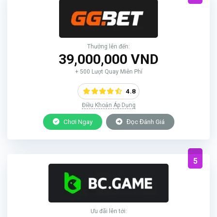
Thưởng lên đến:
39,000,000 VND
+ 500 Lượt Quay Miễn Phí
4.8
Điều Khoản Áp Dụng
Chơi Ngay
Đọc Đánh Giá
5
Ưu đãi lên tới: