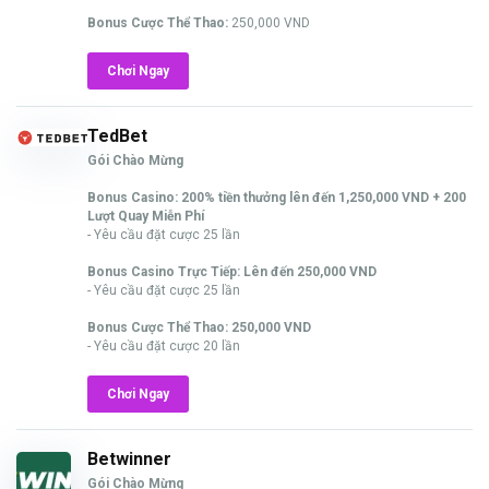
Bonus Cược Thể Thao:
250,000 VND
Chơi Ngay
TedBet
Gói Chào Mừng
Bonus Casino: 200% tiền thưởng lên đến 1,250,000 VND + 200
Lượt Quay Miễn Phí
- Yêu cầu đặt cược 25 lần
Bonus Casino Trực Tiếp: Lên đến 250,000 VND
- Yêu cầu đặt cược 25 lần
Bonus Cược Thể Thao: 250,000 VND
- Yêu cầu đặt cược 20 lần
Chơi Ngay
Betwinner
Gói Chào Mừng