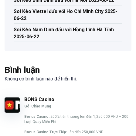
Soi Kèo Binh Dinh đấu với Ha Noi 2025-06-22
Soi Kèo Viettel đấu với Ho Chi Minh City 2025-
06-22
Soi Kèo Nam Dinh đấu với Hồng Lĩnh Hà Tĩnh
2025-06-22
Bình luận
Không có bình luận nào để hiển thị.
BONS Casino
Gói Chào Mừng
Bonus Casino:
200% tiền thưởng lên đến 1,250,000 VND + 200
Lượt Quay Miễn Phí
Bonus Casino Trực Tiếp:
Lên đến 250,000 VND