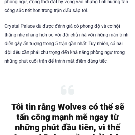
phòng ngự, đồng thời đặt hy vọng vào những tình huống tấn
công sắc nét hơn trong trận đấu sắp tới.
Crystal Palace dù được đánh giá có phong độ và cơ hội
thắng nhẹ nhàng hơn so với đội chủ nhà với những màn trình
diễn gây ấn tượng trong 5 trận gần nhất. Tuy nhiên, cả hai
đội đều cần phải chú trọng đến khả năng phòng ngự trong
những phút cuối trận để tránh mất điểm đáng tiếc.
Tôi tin rằng Wolves có thể sẽ
tấn công mạnh mẽ ngay từ
những phút đầu tiên, vì thế