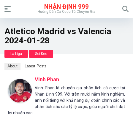
NHẬN ĐỊNH 999
Hướng Dẫn Cá Cược Từ Chuyên Gia
Atletico Madrid vs Valencia
2024-01-28
La Liga
Soi Kèo
About
Latest Posts
Vinh Phan
Vinh Phan là chuyên gia phân tích cá cược tại
Nhận Định 999. Với trên mười năm kinh nghiệm,
anh nổi tiếng với khả năng dự đoán chính xác và
phân tích sâu các tỷ lệ cược, giúp người chơi đạt
lợi nhuận cao.