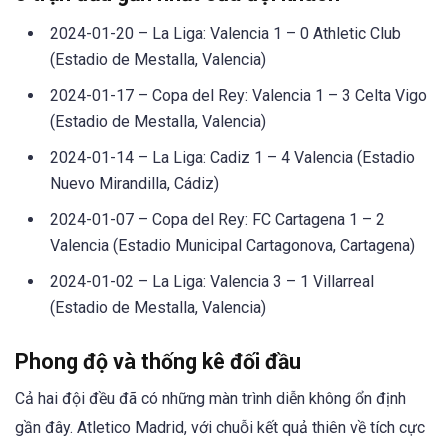
2024-01-20 – La Liga: Valencia 1 – 0 Athletic Club
(Estadio de Mestalla, Valencia)
2024-01-17 – Copa del Rey: Valencia 1 – 3 Celta Vigo
(Estadio de Mestalla, Valencia)
2024-01-14 – La Liga: Cadiz 1 – 4 Valencia (Estadio
Nuevo Mirandilla, Cádiz)
2024-01-07 – Copa del Rey: FC Cartagena 1 – 2
Valencia (Estadio Municipal Cartagonova, Cartagena)
2024-01-02 – La Liga: Valencia 3 – 1 Villarreal
(Estadio de Mestalla, Valencia)
Phong độ và thống kê đối đầu
Cả hai đội đều đã có những màn trình diễn không ổn định
gần đây. Atletico Madrid, với chuỗi kết quả thiên về tích cực