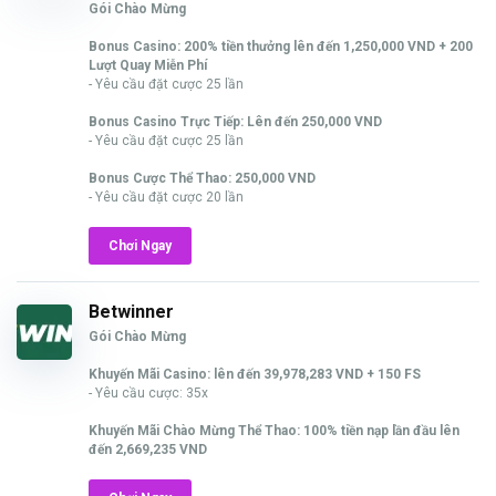
Gói Chào Mừng
Bonus Casino: 200% tiền thưởng lên đến 1,250,000 VND + 200
Lượt Quay Miễn Phí
- Yêu cầu đặt cược 25 lần
Bonus Casino Trực Tiếp: Lên đến 250,000 VND
- Yêu cầu đặt cược 25 lần
Bonus Cược Thể Thao: 250,000 VND
- Yêu cầu đặt cược 20 lần
Chơi Ngay
Betwinner
Gói Chào Mừng
Khuyến Mãi Casino: lên đến 39,978,283 VND + 150 FS
- Yêu cầu cược: 35x
Khuyến Mãi Chào Mừng Thể Thao: 100% tiền nạp lần đầu lên
đến 2,669,235 VND