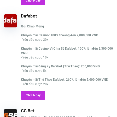
Chơi Ngay
Dafabet
Gói Chào Mừng
Khuyến mãi Casino: 100% thưởng đến 2,000,000 VND
- Yêu cầu cược 20x
Khuyến mãi Casino Ví Chia Sẻ Dafabet: 100% lên đến 2,300,000
VND
- Yêu cầu cược 10x
Khuyến mãi Đăng Ký Dafabet (Thể Thao): 200,000 VND
- Yêu cầu cược 5x
Khuyến mãi Thể Thao Dafabet: 260% lên đến 5,400,000 VND
- Yêu cầu cược 20x
Chơi Ngay
GG Bet