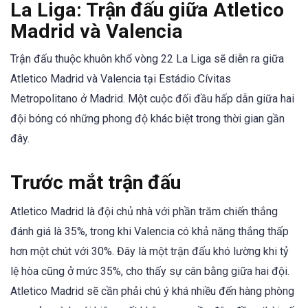
La Liga: Trận đấu giữa Atletico
Madrid và Valencia
Trận đấu thuộc khuôn khổ vòng 22 La Liga sẽ diễn ra giữa
Atletico Madrid và Valencia tại Estádio Cívitas
Metropolitano ở Madrid. Một cuộc đối đầu hấp dẫn giữa hai
đội bóng có những phong độ khác biệt trong thời gian gần
đây.
Trước mắt trận đấu
Atletico Madrid là đội chủ nhà với phần trăm chiến thắng
đánh giá là 35%, trong khi Valencia có khả năng thắng thấp
hơn một chút với 30%. Đây là một trận đấu khó lường khi tỷ
lệ hòa cũng ở mức 35%, cho thấy sự cân bằng giữa hai đội.
Atletico Madrid sẽ cần phải chú ý khá nhiều đến hàng phòng