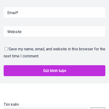
Save my name, email, and website in this browser for the
next time I comment.
Tìm kiếm