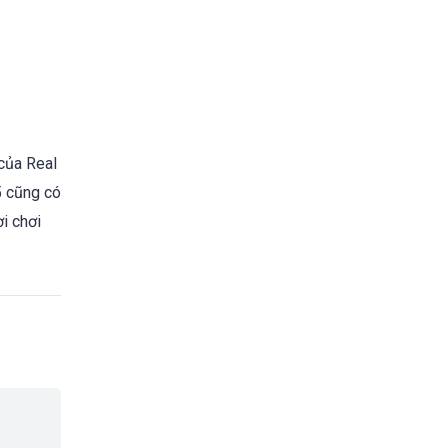
 của Real
5 cũng có
i chơi