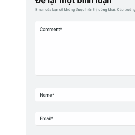
Để lại một bình luận
Email của bạn sẽ không được hiển thị công khai.
Các trườn