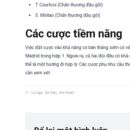
T. Courtois (Chấn thương đầu gối)
E. Militao (Chấn thương đầu gối)
Các cược tiềm năng
Việc đặt cược vào khả năng có bàn thắng sớm có vẻ 
Madrid trong hiệp 1. Ngoài ra, cả hai đội đều có kh
thể là một hướng đi hợp lý. Các cược phụ như cầu th
cần xem xét.
La Liga
,
Soi Kèo
,
thủ thuật