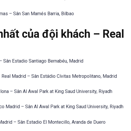
lmas – Sân San Mamés Barria, Bilbao
nhất của đội khách – Real
– Sân Estadio Santiago Bernabéu, Madrid
 Real Madrid – Sân Estádio Cívitas Metropolitano, Madrid
ona – Sân Al Awal Park at King Saud University, Riyadh
o Madrid – Sân Al Awal Park at King Saud University, Riyadh
adrid – Sân Estadio El Montecillo, Aranda de Duero