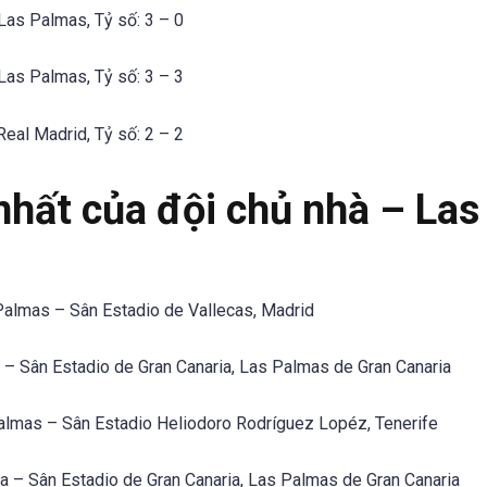
Las Palmas, Tỷ số: 3 – 0
Las Palmas, Tỷ số: 3 – 3
eal Madrid, Tỷ số: 2 – 2
nhất của đội chủ nhà – Las
Palmas – Sân Estadio de Vallecas, Madrid
 – Sân Estadio de Gran Canaria, Las Palmas de Gran Canaria
almas – Sân Estadio Heliodoro Rodríguez Lopéz, Tenerife
 – Sân Estadio de Gran Canaria, Las Palmas de Gran Canaria