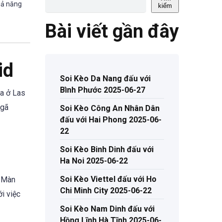
hả năng
kiếm
Bài viết gần đây
id
Soi Kèo Da Nang đấu với
Bình Phước 2025-06-27
ia ở Las
 gã
Soi Kèo Công An Nhân Dân
đấu với Hai Phong 2025-06-
22
Soi Kèo Binh Dinh đấu với
Ha Noi 2025-06-22
Soi Kèo Viettel đấu với Ho
. Màn
Chi Minh City 2025-06-22
i việc
Soi Kèo Nam Dinh đấu với
Hồng Lĩnh Hà Tĩnh 2025-06-