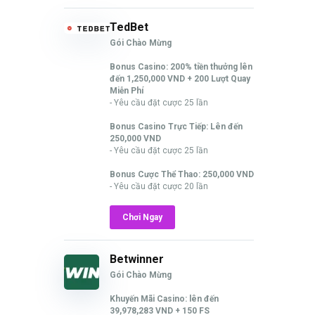
TedBet
Gói Chào Mừng
Bonus Casino: 200% tiền thưởng lên
đến 1,250,000 VND + 200 Lượt Quay
Miễn Phí
- Yêu cầu đặt cược 25 lần
Bonus Casino Trực Tiếp: Lên đến
250,000 VND
- Yêu cầu đặt cược 25 lần
Bonus Cược Thể Thao: 250,000 VND
- Yêu cầu đặt cược 20 lần
Chơi Ngay
Betwinner
Gói Chào Mừng
Khuyến Mãi Casino: lên đến
39,978,283 VND + 150 FS