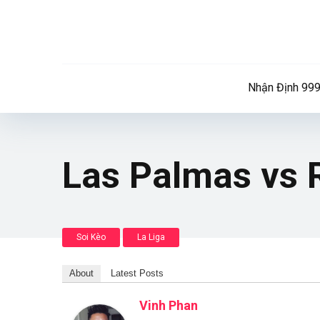
Nhận Định 99
Las Palmas vs 
Soi Kèo
La Liga
About
Latest Posts
Vinh Phan