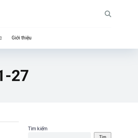
c
Giới thiệu
1-27
Tìm kiếm
Tìm