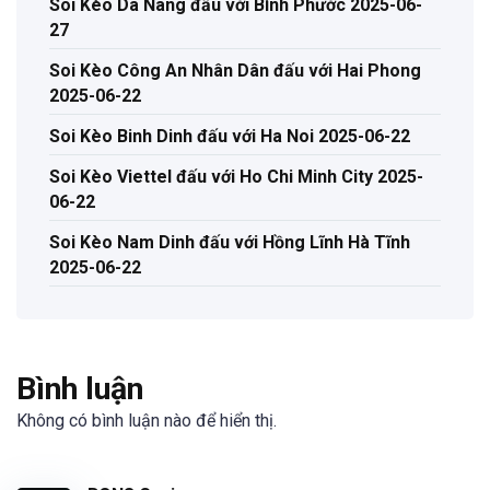
Soi Kèo Da Nang đấu với Bình Phước 2025-06-
27
Soi Kèo Công An Nhân Dân đấu với Hai Phong
2025-06-22
Soi Kèo Binh Dinh đấu với Ha Noi 2025-06-22
Soi Kèo Viettel đấu với Ho Chi Minh City 2025-
06-22
Soi Kèo Nam Dinh đấu với Hồng Lĩnh Hà Tĩnh
2025-06-22
Bình luận
Không có bình luận nào để hiển thị.