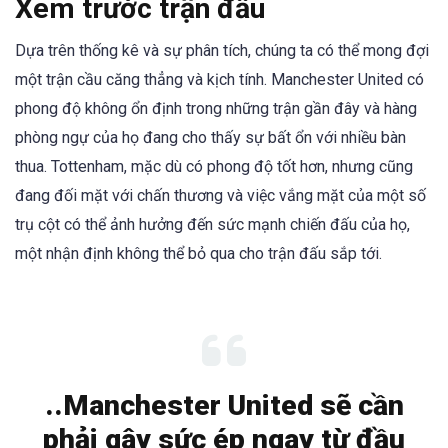
Xem trước trận đấu
Dựa trên thống kê và sự phân tích, chúng ta có thể mong đợi
một trận cầu căng thẳng và kịch tính. Manchester United có
phong độ không ổn định trong những trận gần đây và hàng
phòng ngự của họ đang cho thấy sự bất ổn với nhiều bàn
thua. Tottenham, mặc dù có phong độ tốt hơn, nhưng cũng
đang đối mặt với chấn thương và việc vắng mặt của một số
trụ cột có thể ảnh hưởng đến sức mạnh chiến đấu của họ,
một nhận định không thể bỏ qua cho trận đấu sắp tới.
..Manchester United sẽ cần
phải gây sức ép ngay từ đầu