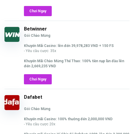
Chơi Ngay
Betwinner
Gói Chào Mừng
Khuyến Mãi Casino: lên đến 39,978,283 VND + 150 FS
- Yêu cầu cược: 35x
Khuyến Mãi Chào Mừng Thể Thao: 100% tiền nạp lần đầu lên
đến 2,669,235 VND
Chơi Ngay
Dafabet
Gói Chào Mừng
Khuyến mãi Casino: 100% thưởng đến 2,000,000 VND
- Yêu cầu cược 20x