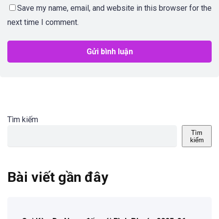
Save my name, email, and website in this browser for the
next time I comment.
Tìm kiếm
Tìm
kiếm
Bài viết gần đây