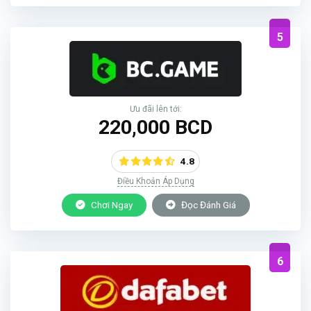
5
Ưu đãi lên tới:
220,000 BCD
4.8
Điều Khoản Áp Dụng
Chơi Ngay
Đọc Đánh Giá
6