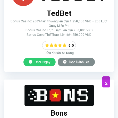
TedBet
Bonus Casino: 200% tiền thưởng lên đến 1,250,000 VND + 200 Lượt
Quay Miễn Phí
Bonus Casino Trực Tiếp: Lên đến 250,000 VND
Bonus Cược Thể Thao: Lên đến 250,000 VND
5.0
Điều Khoản Áp Dụng
Chơi Ngay
Đọc Đánh Giá
2
Bons