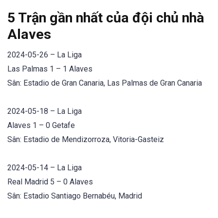
5 Trận gần nhất của đội chủ nhà
Alaves
2024-05-26 – La Liga
Las Palmas 1 – 1 Alaves
Sân: Estadio de Gran Canaria, Las Palmas de Gran Canaria
2024-05-18 – La Liga
Alaves 1 – 0 Getafe
Sân: Estadio de Mendizorroza, Vitoria-Gasteiz
2024-05-14 – La Liga
Real Madrid 5 – 0 Alaves
Sân: Estadio Santiago Bernabéu, Madrid