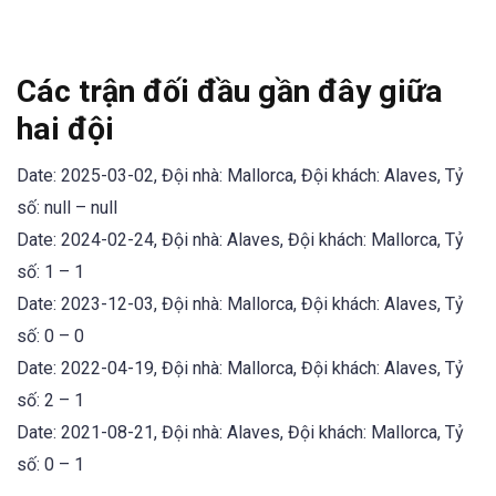
Các trận đối đầu gần đây giữa
hai đội
Date: 2025-03-02, Đội nhà: Mallorca, Đội khách: Alaves, Tỷ
số: null – null
Date: 2024-02-24, Đội nhà: Alaves, Đội khách: Mallorca, Tỷ
số: 1 – 1
Date: 2023-12-03, Đội nhà: Mallorca, Đội khách: Alaves, Tỷ
số: 0 – 0
Date: 2022-04-19, Đội nhà: Mallorca, Đội khách: Alaves, Tỷ
số: 2 – 1
Date: 2021-08-21, Đội nhà: Alaves, Đội khách: Mallorca, Tỷ
số: 0 – 1