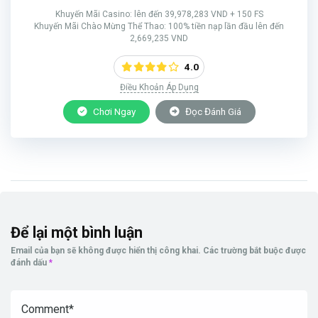
Khuyến Mãi Casino: lên đến 39,978,283 VND + 150 FS
Khuyến Mãi Chào Mừng Thể Thao: 100% tiền nạp lần đầu lên đến
2,669,235 VND
4.0
Điều Khoản Áp Dụng
Chơi Ngay
Đọc Đánh Giá
Để lại một bình luận
Email của bạn sẽ không được hiển thị công khai.
Các trường bắt buộc được
đánh dấu
*