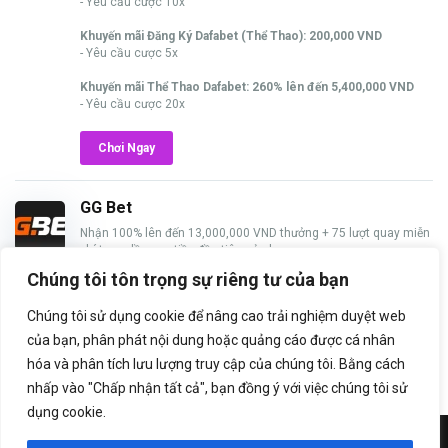
- Yêu cầu cược 10x
Khuyến mãi Đăng Ký Dafabet (Thể Thao): 200,000 VND
- Yêu cầu cược 5x
Khuyến mãi Thể Thao Dafabet: 260% lên đến 5,400,000 VND
- Yêu cầu cược 20x
Chơi Ngay
GG Bet
Nhận 100% lên đến 13,000,000 VND thưởng + 75 lượt quay miễn
phí trong lần nạp tiền đầu tiên của bạn
Chúng tôi tôn trọng sự riêng tư của bạn
Chơi Ngay
Chúng tôi sử dụng cookie để nâng cao trải nghiệm duyệt web
của bạn, phân phát nội dung hoặc quảng cáo được cá nhân
hóa và phân tích lưu lượng truy cập của chúng tôi. Bằng cách
nhấp vào "Chấp nhận tất cả", bạn đồng ý với việc chúng tôi sử
dụng cookie.