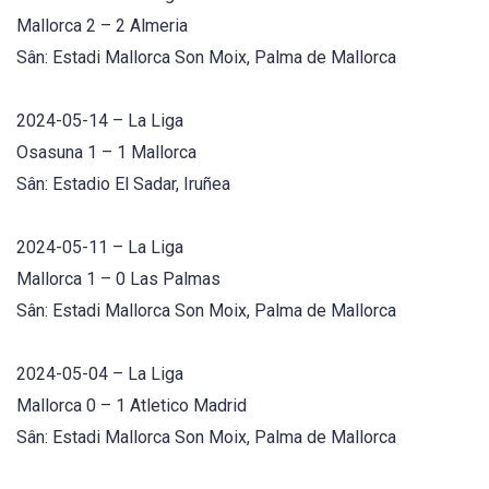
Mallorca 2 – 2 Almeria
Sân: Estadi Mallorca Son Moix, Palma de Mallorca
2024-05-14 – La Liga
Osasuna 1 – 1 Mallorca
Sân: Estadio El Sadar, Iruñea
2024-05-11 – La Liga
Mallorca 1 – 0 Las Palmas
Sân: Estadi Mallorca Son Moix, Palma de Mallorca
2024-05-04 – La Liga
Mallorca 0 – 1 Atletico Madrid
Sân: Estadi Mallorca Son Moix, Palma de Mallorca