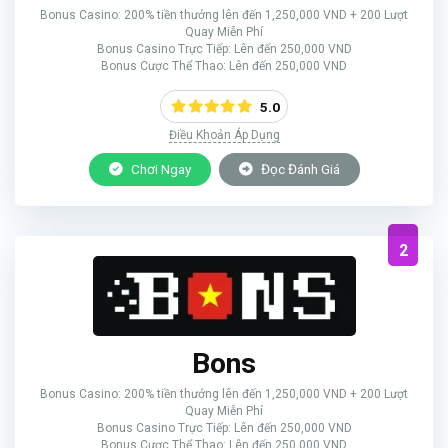
Bonus Casino: 200% tiền thưởng lên đến 1,250,000 VND + 200 Lượt
Quay Miễn Phí
Bonus Casino Trực Tiếp: Lên đến 250,000 VND
Bonus Cược Thể Thao: Lên đến 250,000 VND
5.0
Điều Khoản Áp Dụng
Chơi Ngay
Đọc Đánh Giá
2
Bons
Bonus Casino: 200% tiền thưởng lên đến 1,250,000 VND + 200 Lượt
Quay Miễn Phí
Bonus Casino Trực Tiếp: Lên đến 250,000 VND
Bonus Cược Thể Thao: Lên đến 250,000 VND