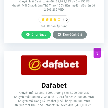
Khuyến Mãi Casino: lên đến 39,978,283 VND + 150 FS
Khuyến Mãi Chào Mừng Thể Thao: 100% tiền nạp lần đầu lên đến
2,669,235 VND
4.0
Điều Khoản Áp Dụng
Chơi Ngay
Đọc Đánh Giá
7
Dafabet
Khuyến mãi Casino: 100% thưởng đến 2,000,000 VND
Khuyến mãi Casino Ví Chia Sẻ: 100% Lên đến 2,300,000 VND
Khuyến mãi Đăng Ký Dafabet (Thể Thao): 200,000 VND
Khuyến mãi Thể Thao Dafabet: 260% lên đến 5,400,000 VND