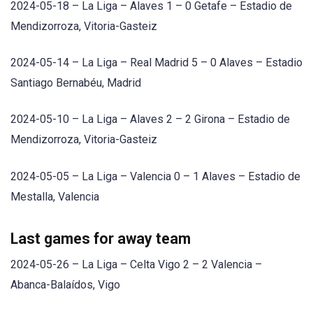
2024-05-18 – La Liga – Alaves 1 – 0 Getafe – Estadio de
Mendizorroza, Vitoria-Gasteiz
2024-05-14 – La Liga – Real Madrid 5 – 0 Alaves – Estadio
Santiago Bernabéu, Madrid
2024-05-10 – La Liga – Alaves 2 – 2 Girona – Estadio de
Mendizorroza, Vitoria-Gasteiz
2024-05-05 – La Liga – Valencia 0 – 1 Alaves – Estadio de
Mestalla, Valencia
Last games for away team
2024-05-26 – La Liga – Celta Vigo 2 – 2 Valencia –
Abanca-Balaídos, Vigo