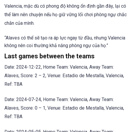
Valencia, mặc dù có phong độ không ổn định gần đây, lại có
thể làm nên chuyện nếu họ giữ vững lối chơi phòng ngự chắc
chắn của mình.
“Alaves có thể sẽ tạo ra áp lực ngay từ đầu, nhưng Valencia
không nên coi thường khả năng phòng ngự của họ.”
Last games between the teams
Date: 2024-12-22, Home Team: Valencia, Away Team:
Alaves, Score: 2 – 2, Venue: Estadio de Mestalla, Valencia,
Ref: TBA
Date: 2024-07-24, Home Team: Valencia, Away Team:
Alaves, Score: 0 – 1, Venue: Estadio de Mestalla, Valencia,
Ref: TBA
Date: 2024-05-05, Home Team: Valencia, Away Team: