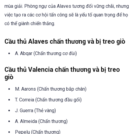
mùa giải. Phòng ngự của Alaves tương đối vững chãi, nhưng
việc tạo ra các cơ hội tấn công sẽ là yếu tố quan trọng để họ
có thể giành chiến thắng.
Cầu thủ Alaves chấn thương và bị treo giò
A. Abqar (Chấn thương cơ đùi)
Cầu thủ Valencia chấn thương và bị treo
giò
M. Aarons (Chấn thương bắp chân)
T. Correia (Chấn thương đầu gối)
J. Guerra (Thẻ vàng)
A. Almeida (Chấn thương)
Pepelu (Chấn thương)