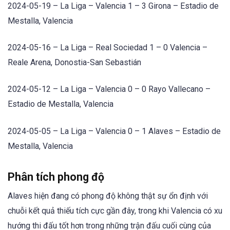
2024-05-19 – La Liga – Valencia 1 – 3 Girona – Estadio de
Mestalla, Valencia
2024-05-16 – La Liga – Real Sociedad 1 – 0 Valencia –
Reale Arena, Donostia-San Sebastián
2024-05-12 – La Liga – Valencia 0 – 0 Rayo Vallecano –
Estadio de Mestalla, Valencia
2024-05-05 – La Liga – Valencia 0 – 1 Alaves – Estadio de
Mestalla, Valencia
Phân tích phong độ
Alaves hiện đang có phong độ không thật sự ổn định với
chuỗi kết quả thiếu tích cực gần đây, trong khi Valencia có xu
hướng thi đấu tốt hơn trong những trận đấu cuối cùng của