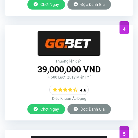
Chơi Ngay
Đọc Đánh Giá
4
Thưởng lên đến:
39,000,000 VND
+ 500 Lượt Quay Miễn Phí
4.8
Điều Khoản Áp Dụng
Chơi Ngay
Đọc Đánh Giá
5