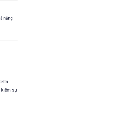
hả năng
Celta
m kiếm sự