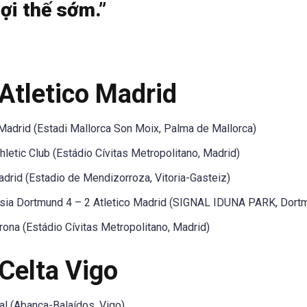
lợi thế sớm.”
Atletico Madrid
 Madrid (Estadi Mallorca Son Moix, Palma de Mallorca)
hletic Club (Estádio Cívitas Metropolitano, Madrid)
adrid (Estadio de Mendizorroza, Vitoria-Gasteiz)
ia Dortmund 4 – 2 Atletico Madrid (SIGNAL IDUNA PARK, Dort
rona (Estádio Cívitas Metropolitano, Madrid)
Celta Vigo
eal (Abanca-Balaídos, Vigo)