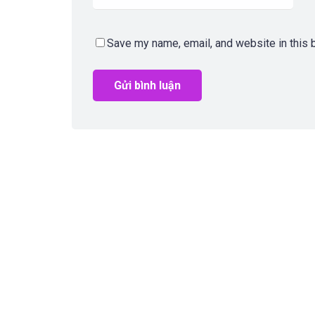
Save my name, email, and website in this 