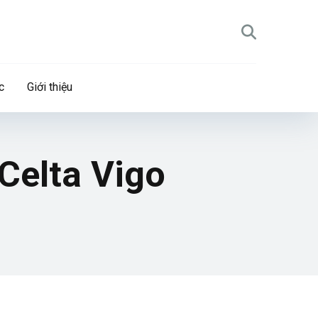
c
Giới thiệu
Celta Vigo