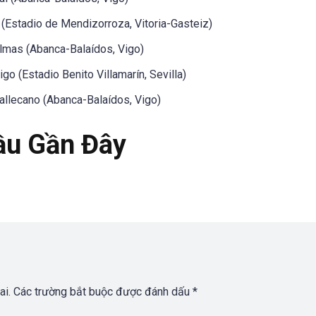
 (Estadio de Mendizorroza, Vitoria-Gasteiz)
almas (Abanca-Balaídos, Vigo)
go (Estadio Benito Villamarín, Sevilla)
allecano (Abanca-Balaídos, Vigo)
ầu Gần Đây
ai.
Các trường bắt buộc được đánh dấu
*