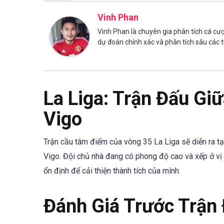
Vinh Phan
Vinh Phan là chuyên gia phân tích cá cượ
dự đoán chính xác và phân tích sâu các tỷ
La Liga: Trận Đấu Giữ
Vigo
Trận cầu tâm điểm của vòng 35 La Liga sẽ diễn ra tại
Vigo. Đội chủ nhà đang có phong độ cao và xếp ở vị 
ổn định để cải thiện thành tích của mình.
Đánh Giá Trước Trận