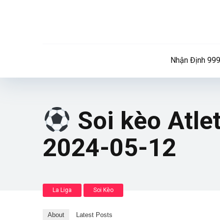
Nhận Định 99
Soi kèo Atle
2024-05-12
La Liga
Soi Kèo
About
Latest Posts