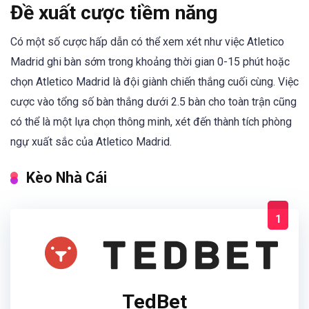
Đề xuất cược tiềm năng
Có một số cược hấp dẫn có thể xem xét như việc Atletico
Madrid ghi bàn sớm trong khoảng thời gian 0-15 phút hoặc
chọn Atletico Madrid là đội giành chiến thắng cuối cùng. Việc
cược vào tổng số bàn thắng dưới 2.5 bàn cho toàn trận cũng
có thể là một lựa chọn thông minh, xét đến thành tích phòng
ngự xuất sắc của Atletico Madrid.
Kèo Nhà Cái
1
TedBet