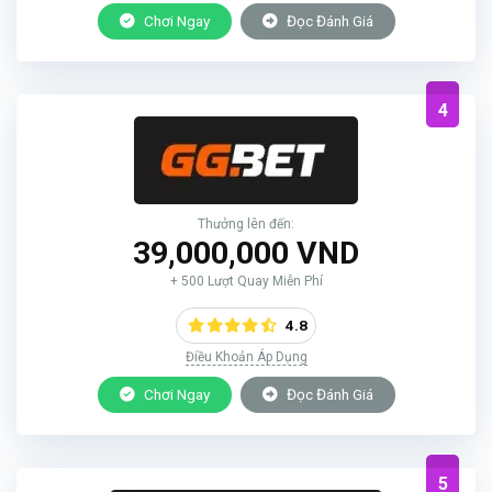
Chơi Ngay
Đọc Đánh Giá
4
Thưởng lên đến:
39,000,000 VND
+ 500 Lượt Quay Miễn Phí
4.8
Điều Khoản Áp Dụng
Chơi Ngay
Đọc Đánh Giá
5