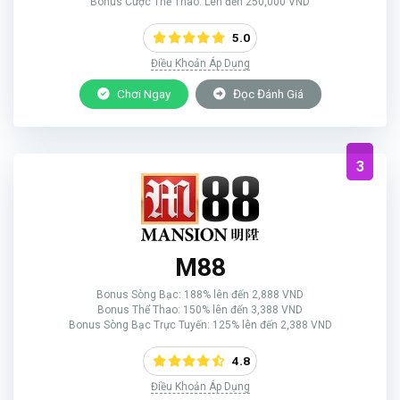
Bonus Cược Thể Thao: Lên đến 250,000 VND
5.0
Điều Khoản Áp Dụng
Chơi Ngay
Đọc Đánh Giá
3
M88
Bonus Sòng Bạc: 188% lên đến 2,888 VND
Bonus Thể Thao: 150% lên đến 3,388 VND
Bonus Sòng Bạc Trực Tuyến: 125% lên đến 2,388 VND
4.8
Điều Khoản Áp Dụng