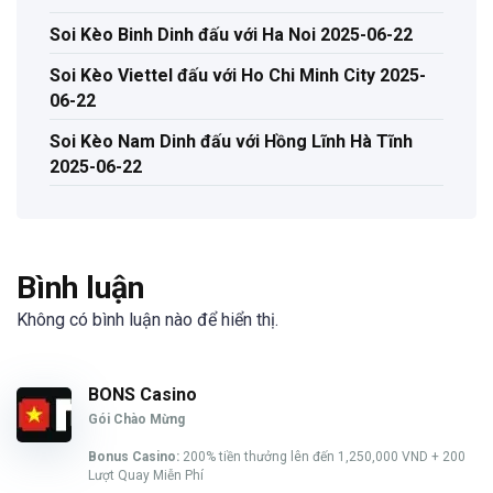
Soi Kèo Binh Dinh đấu với Ha Noi 2025-06-22
Soi Kèo Viettel đấu với Ho Chi Minh City 2025-
06-22
Soi Kèo Nam Dinh đấu với Hồng Lĩnh Hà Tĩnh
2025-06-22
Bình luận
Không có bình luận nào để hiển thị.
BONS Casino
Gói Chào Mừng
Bonus Casino:
200% tiền thưởng lên đến 1,250,000 VND + 200
Lượt Quay Miễn Phí