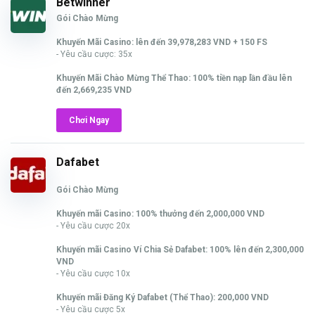
Betwinner
Gói Chào Mừng
Khuyến Mãi Casino: lên đến 39,978,283 VND + 150 FS
- Yêu cầu cược: 35x
Khuyến Mãi Chào Mừng Thể Thao: 100% tiền nạp lần đầu lên
đến 2,669,235 VND
Chơi Ngay
Dafabet
Gói Chào Mừng
Khuyến mãi Casino: 100% thưởng đến 2,000,000 VND
- Yêu cầu cược 20x
Khuyến mãi Casino Ví Chia Sẻ Dafabet: 100% lên đến 2,300,000
VND
- Yêu cầu cược 10x
Khuyến mãi Đăng Ký Dafabet (Thể Thao): 200,000 VND
- Yêu cầu cược 5x