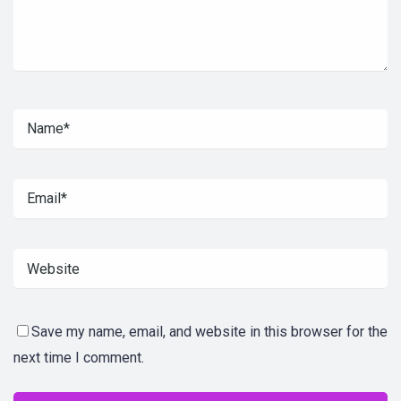
Save my name, email, and website in this browser for the
next time I comment.