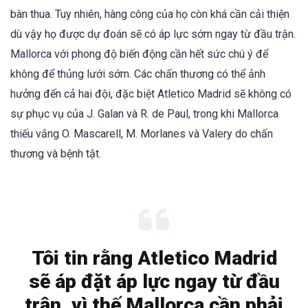
bàn thua. Tuy nhiên, hàng công của họ còn khá cần cải thiện
dù vậy họ được dự đoán sẽ có áp lực sớm ngay từ đầu trận.
Mallorca với phong độ biến động cần hết sức chú ý để
không để thủng lưới sớm. Các chấn thương có thể ảnh
hưởng đến cả hai đội, đặc biệt Atletico Madrid sẽ không có
sự phục vụ của J. Galan và R. de Paul, trong khi Mallorca
thiếu vắng O. Mascarell, M. Morlanes và Valery do chấn
thương và bệnh tật.
Tôi tin rằng Atletico Madrid
sẽ áp đặt áp lực ngay từ đầu
trận, vì thế Mallorca cần phải