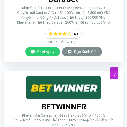
Khuyến mãi Casino: 100% thưởng đến 2,000,000 VND
Khuyến mãi Casino Ví Chia Sẻ: 100% Lên đến 2,300,000 VND
Khuyến mãi Đăng Ký Dafabet (Thể Thao): 200,000 VND
Khuyến mãi Thể Thao Dafabet: 260% lên đến 5,400,000 VND
4.0
Điều Khoản Áp Dụng
Chơi Ngay
Đọc Đánh Giá
7
BETWINNER
Khuyến Mãi Casino: lên đến 39,978,283 VND + 150 FS
Khuyến Mãi Chào Mừng Thể Thao: 100% tiền nạp lần đầu lên đến
2,669,235 VND