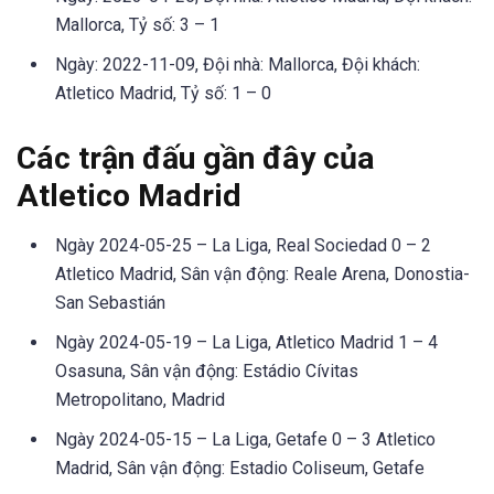
Mallorca, Tỷ số: 3 – 1
Ngày: 2022-11-09, Đội nhà: Mallorca, Đội khách:
Atletico Madrid, Tỷ số: 1 – 0
Các trận đấu gần đây của
Atletico Madrid
Ngày 2024-05-25 – La Liga, Real Sociedad 0 – 2
Atletico Madrid, Sân vận động: Reale Arena, Donostia-
San Sebastián
Ngày 2024-05-19 – La Liga, Atletico Madrid 1 – 4
Osasuna, Sân vận động: Estádio Cívitas
Metropolitano, Madrid
Ngày 2024-05-15 – La Liga, Getafe 0 – 3 Atletico
Madrid, Sân vận động: Estadio Coliseum, Getafe