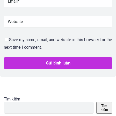
Save my name, email, and website in this browser for the
next time I comment.
Tìm kiếm
Tìm
kiếm