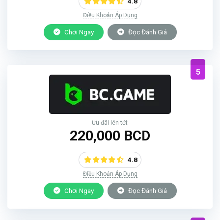
4.8
Điều Khoản Áp Dụng
Chơi Ngay
Đọc Đánh Giá
5
Ưu đãi lên tới:
220,000 BCD
4.8
Điều Khoản Áp Dụng
Chơi Ngay
Đọc Đánh Giá