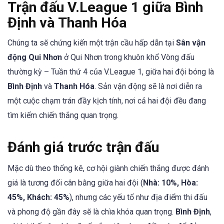
Trận đấu V.League 1 giữa Bình
Định và Thanh Hóa
Chúng ta sẽ chứng kiến một trận cầu hấp dẫn tại
Sân vận
động Qui Nhơn
ở Qui Nhơn trong khuôn khổ Vòng đấu
thường kỳ – Tuần thứ 4 của V.League 1, giữa hai đội bóng là
Bình Định
và
Thanh Hóa
. Sản vận động sẽ là nơi diễn ra
một cuộc chạm trán đầy kịch tính, nơi cả hai đội đều đang
tìm kiếm chiến thắng quan trọng.
Đánh giá trước trận đấu
Mặc dù theo thống kê, cơ hội giành chiến thắng được đánh
giá là tương đối cân bằng giữa hai đội (
Nhà: 10%, Hòa:
45%, Khách: 45%
), nhưng các yếu tố như địa điểm thi đấu
và phong độ gần đây sẽ là chìa khóa quan trọng.
Bình Định
,