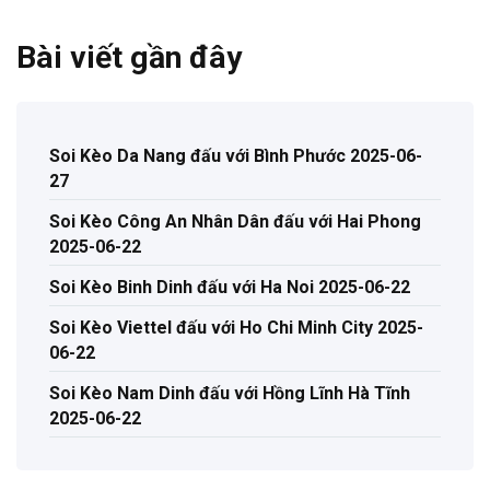
Bài viết gần đây
Soi Kèo Da Nang đấu với Bình Phước 2025-06-
27
Soi Kèo Công An Nhân Dân đấu với Hai Phong
2025-06-22
Soi Kèo Binh Dinh đấu với Ha Noi 2025-06-22
Soi Kèo Viettel đấu với Ho Chi Minh City 2025-
06-22
Soi Kèo Nam Dinh đấu với Hồng Lĩnh Hà Tĩnh
2025-06-22