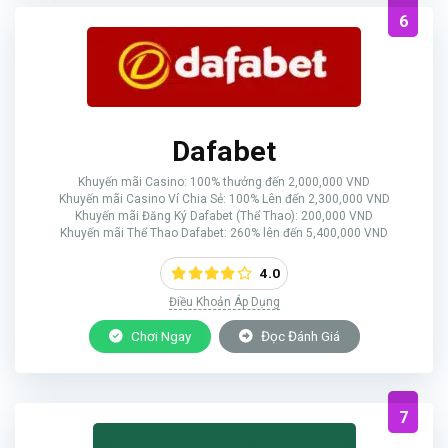
6
Dafabet
Khuyến mãi Casino: 100% thưởng đến 2,000,000 VND
Khuyến mãi Casino Ví Chia Sẻ: 100% Lên đến 2,300,000 VND
Khuyến mãi Đăng Ký Dafabet (Thể Thao): 200,000 VND
Khuyến mãi Thể Thao Dafabet: 260% lên đến 5,400,000 VND
4.0
Điều Khoản Áp Dụng
Chơi Ngay
Đọc Đánh Giá
7