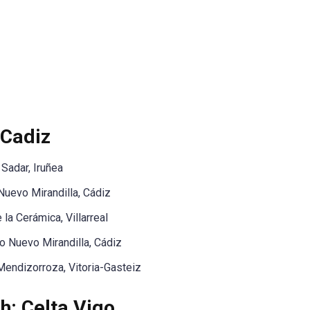
 Cadiz
Sadar, Iruñea
Nuevo Mirandilla, Cádiz
la Cerámica, Villarreal
o Nuevo Mirandilla, Cádiz
Mendizorroza, Vitoria-Gasteiz
h: Celta Vigo