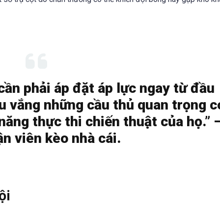
 cần phải áp đặt áp lực ngay từ đầu
iếu vắng những cầu thủ quan trọng c
ăng thực thi chiến thuật của họ.” 
ận viên kèo nhà cái.
ội