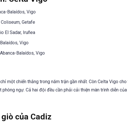
nca-Balaídos, Vigo
 Coliseum, Getafe
o El Sadar, Iruñea
Balaídos, Vigo
 Abanca-Balaídos, Vigo
i chỉ một chiến thắng trong năm trận gần nhất. Còn Celta Vigo cho
 phòng ngự. Cả hai đội đều cần phải cải thiện màn trình diễn của
 giò của Cadiz