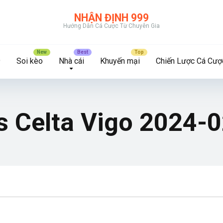
NHẬN ĐỊNH 999
Hướng Dẫn Cá Cược Từ Chuyên Gia
9
Soi kèo
Nhà cái
Khuyến mại
Chiến Lược Cá Cượ
s Celta Vigo 2024-