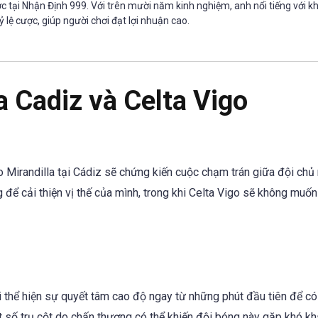
c tại Nhận Định 999. Với trên mười năm kinh nghiệm, anh nổi tiếng với k
 lệ cược, giúp người chơi đạt lợi nhuận cao.
a Cadiz và Celta Vigo
 Mirandilla tại Cádiz sẽ chứng kiến cuộc chạm trán giữa đội chủ
 để cải thiện vị thế của mình, trong khi Celta Vigo sẽ không muốn
 thể hiện sự quyết tâm cao độ ngay từ những phút đầu tiên để có
t số trụ cột do chấn thương có thể khiến đội bóng này gặp khó kh