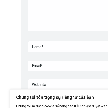
Chúng tôi tôn trọng sự riêng tư của bạn
Save my name, email, and website in this br
Chúng tôi sử dụng cookie để nâng cao trải nghiệm duyệt web