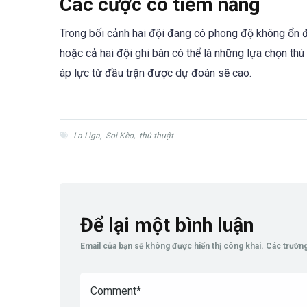
Các cược có tiềm năng
Trong bối cảnh hai đội đang có phong độ không ổn đ
hoặc cả hai đội ghi bàn có thể là những lựa chọn thú
áp lực từ đầu trận được dự đoán sẽ cao.
La Liga
,
Soi Kèo
,
thủ thuật
Để lại một bình luận
Email của bạn sẽ không được hiển thị công khai.
Các trườn