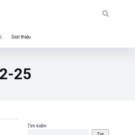
c
Giới thiệu
02-25
Tìm kiếm
Tìm