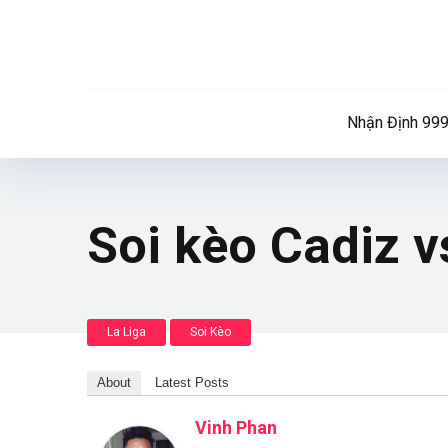
Nhận Định 99
Soi kèo Cadiz v
La Liga
Soi Kèo
About
Latest Posts
Vinh Phan