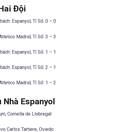
Hai Đội
hách: Espanyol, Tỉ Số: 0 – 0
tletico Madrid, Tỉ Số: 3 – 3
hách: Espanyol, Tỉ Số: 1 – 1
hách: Espanyol, Tỉ Số: 2 – 1
tletico Madrid, Tỉ Số: 1 – 2
ủ Nhà Espanyol
m, Cornella de Llobregat
o Carlos Tartiere, Oviedo