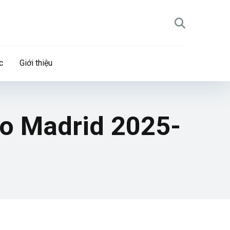
c
Giới thiệu
co Madrid 2025-