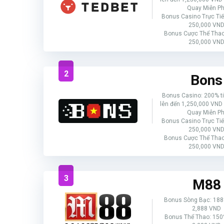
Quay Miễn Ph
Bonus Casino Trực Tiế
250,000 VN
Bonus Cược Thể Thao
250,000 VN
2
Bons
Bonus Casino: 200% t
lên đến 1,250,000 VND
Quay Miễn Ph
Bonus Casino Trực Tiế
250,000 VN
Bonus Cược Thể Thao
250,000 VN
3
M88
Bonus Sòng Bạc: 188
2,888 VND
Bonus Thể Thao: 150