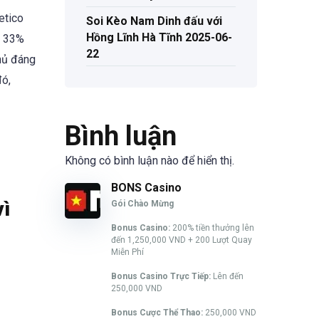
etico
Soi Kèo Nam Dinh đấu với
Hồng Lĩnh Hà Tĩnh 2025-06-
h 33%
22
thủ đáng
đó,
Bình luận
Không có bình luận nào để hiển thị.
BONS Casino
vì
Gói Chào Mừng
Bonus Casino:
200% tiền thưởng lên
đến 1,250,000 VND + 200 Lượt Quay
Miễn Phí
Bonus Casino Trực Tiếp:
Lên đến
250,000 VND
Bonus Cược Thể Thao:
250,000 VND