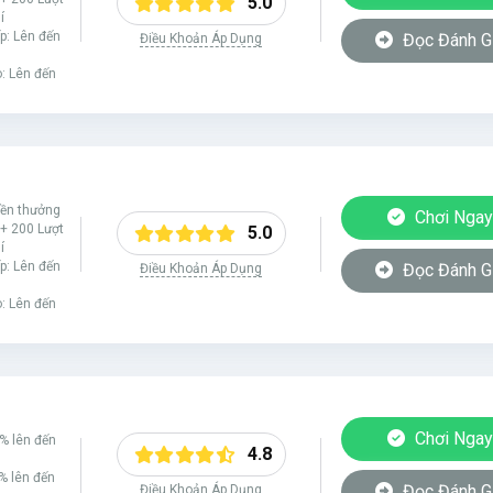
5.0
í
p: Lên đến
Đọc Đánh G
Điều Khoản Áp Dụng
D
: Lên đến
D
iền thưởng
Chơi Nga
 + 200 Lượt
5.0
í
p: Lên đến
Đọc Đánh G
Điều Khoản Áp Dụng
D
: Lên đến
D
Chơi Nga
% lên đến
4.8
% lên đến
Đọc Đánh G
Điều Khoản Áp Dụng