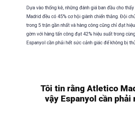
Dựa vào thống kê, những đánh giá ban đầu cho thấy tỷ
Madrid đều có 45% cơ hội giành chiến thắng. Đội ch
trong 5 trận gần nhất và hàng công cũng chỉ đạt hiệu
gờm với hàng tấn công đạt 42% hiệu suất trong cùng
Espanyol cần phải hết sức cảnh giác để không bị th
Tôi tin rằng Atletico Ma
vậy Espanyol cần phải 