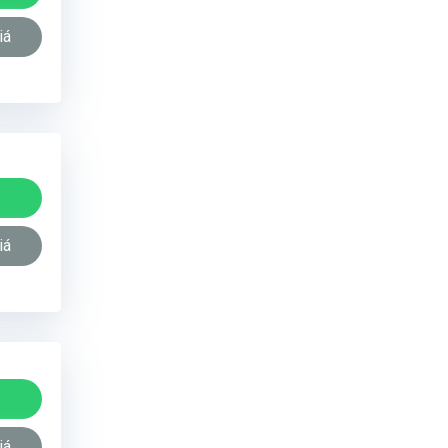
iá
y
iá
y
iá