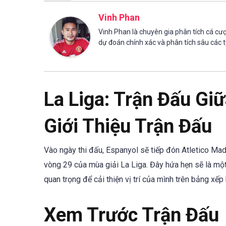
Vinh Phan
Vinh Phan là chuyên gia phân tích cá cượ
dự đoán chính xác và phân tích sâu các tỷ
La Liga: Trận Đấu Giữ
Giới Thiệu Trận Đấu
Vào ngày thi đấu, Espanyol sẽ tiếp đón Atletico Ma
vòng 29 của mùa giải La Liga. Đây hứa hẹn sẽ là mộ
quan trọng để cải thiện vị trí của mình trên bảng xếp
Xem Trước Trận Đấu