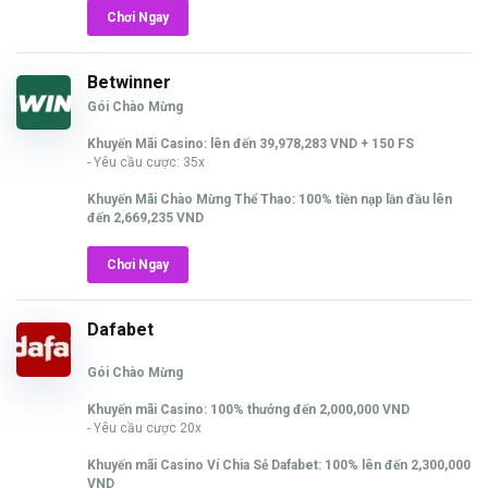
Chơi Ngay
Betwinner
Gói Chào Mừng
Khuyến Mãi Casino: lên đến 39,978,283 VND + 150 FS
- Yêu cầu cược: 35x
Khuyến Mãi Chào Mừng Thể Thao: 100% tiền nạp lần đầu lên
đến 2,669,235 VND
Chơi Ngay
Dafabet
Gói Chào Mừng
Khuyến mãi Casino: 100% thưởng đến 2,000,000 VND
- Yêu cầu cược 20x
Khuyến mãi Casino Ví Chia Sẻ Dafabet: 100% lên đến 2,300,000
VND