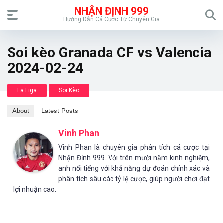
NHẬN ĐỊNH 999
Hướng Dẫn Cá Cược Từ Chuyên Gia
Soi kèo Granada CF vs Valencia
2024-02-24
La Liga
Soi Kèo
About
Latest Posts
Vinh Phan
Vinh Phan là chuyên gia phân tích cá cược tại
Nhận Định 999. Với trên mười năm kinh nghiệm,
anh nổi tiếng với khả năng dự đoán chính xác và
phân tích sâu các tỷ lệ cược, giúp người chơi đạt
lợi nhuận cao.