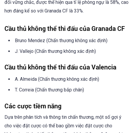
đối vững chắc, được thể hiện qua tỉ lệ phòng ngự là 58%, cao
hơn đáng kể so với Granada CF là 33%.
Cầu thủ không thể thi đấu của Granada CF
Bruno Mendez (Chấn thương không xác định)
J. Vallejo (Chấn thương không xác định)
Cầu thủ không thể thi đấu của Valencia
A. Almeida (Chấn thương không xác định)
T. Correia (Chấn thương bắp chân)
Các cược tiềm năng
Dựa trên phân tích và thông tin chấn thương, một số gợi ý
cho việc đặt cược có thể bao gồm việc đặt cược cho