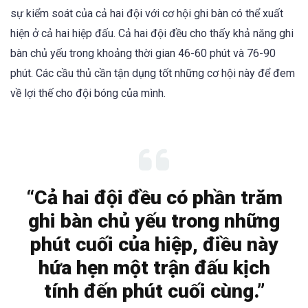
sự kiểm soát của cả hai đội với cơ hội ghi bàn có thể xuất
hiện ở cả hai hiệp đấu. Cả hai đội đều cho thấy khả năng ghi
bàn chủ yếu trong khoảng thời gian 46-60 phút và 76-90
phút. Các cầu thủ cần tận dụng tốt những cơ hội này để đem
về lợi thế cho đội bóng của mình.
“Cả hai đội đều có phần trăm
ghi bàn chủ yếu trong những
phút cuối của hiệp, điều này
hứa hẹn một trận đấu kịch
tính đến phút cuối cùng.”