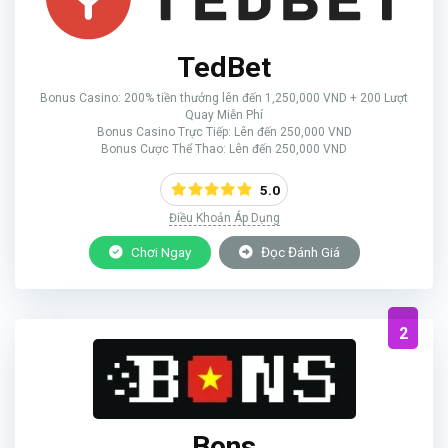
TedBet
Bonus Casino: 200% tiền thưởng lên đến 1,250,000 VND + 200 Lượt
Quay Miễn Phí
Bonus Casino Trực Tiếp: Lên đến 250,000 VND
Bonus Cược Thể Thao: Lên đến 250,000 VND
5.0
Điều Khoản Áp Dụng
Chơi Ngay
Đọc Đánh Giá
2
Bons