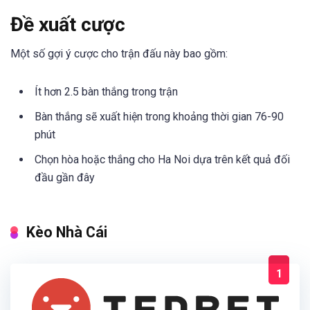
Đề xuất cược
Một số gợi ý cược cho trận đấu này bao gồm:
Ít hơn 2.5 bàn thắng trong trận
Bàn thắng sẽ xuất hiện trong khoảng thời gian 76-90
phút
Chọn hòa hoặc thắng cho Ha Noi dựa trên kết quả đối
đầu gần đây
Kèo Nhà Cái
1