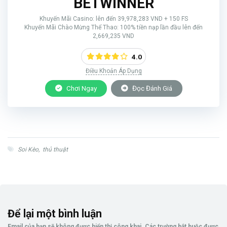
BETWINNER
Khuyến Mãi Casino: lên đến 39,978,283 VND + 150 FS
Khuyến Mãi Chào Mừng Thể Thao: 100% tiền nạp lần đầu lên đến
2,669,235 VND
4.0
Điều Khoản Áp Dụng
Chơi Ngay
Đọc Đánh Giá
Soi Kèo
,
thủ thuật
Để lại một bình luận
Email của bạn sẽ không được hiển thị công khai.
Các trường bắt buộc được