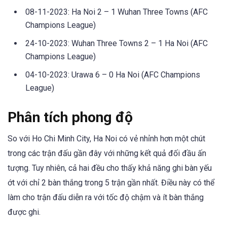
08-11-2023: Ha Noi 2 – 1 Wuhan Three Towns (AFC
Champions League)
24-10-2023: Wuhan Three Towns 2 – 1 Ha Noi (AFC
Champions League)
04-10-2023: Urawa 6 – 0 Ha Noi (AFC Champions
League)
Phân tích phong độ
So với Ho Chi Minh City, Ha Noi có vẻ nhỉnh hơn một chút
trong các trận đấu gần đây với những kết quả đối đầu ấn
tượng. Tuy nhiên, cả hai đều cho thấy khả năng ghi bàn yếu
ớt với chỉ 2 bàn thắng trong 5 trận gần nhất. Điều này có thể
làm cho trận đấu diễn ra với tốc độ chậm và ít bàn thắng
được ghi.