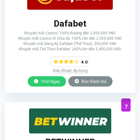
Dafabet
Khuyến mãi Casino: 100% thưởng đến 2,000,000 VND
Khuyến mãi Casino Ví Chia Sẻ: 100% Lên đến 2,300,000 VND
Khuyến mãi Đăng Ký Dafabet (Thể Thao): 200,000 VND
Khuyến mãi Thể Thao Dafabet: 260% lên đến 5,400,000 VND
4.0
Điều Khoản Áp Dụng
Chơi Ngay
Đọc Đánh Giá
7