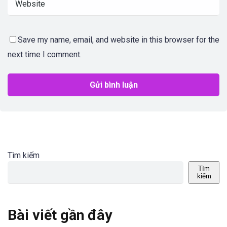
Save my name, email, and website in this browser for the
next time I comment.
Tìm kiếm
Tìm
kiếm
Bài viết gần đây