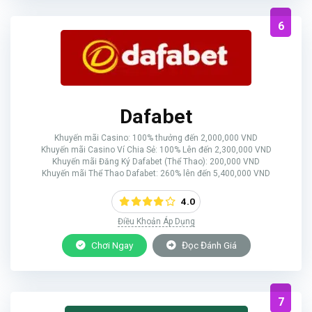
6
Dafabet
Khuyến mãi Casino: 100% thưởng đến 2,000,000 VND
Khuyến mãi Casino Ví Chia Sẻ: 100% Lên đến 2,300,000 VND
Khuyến mãi Đăng Ký Dafabet (Thể Thao): 200,000 VND
Khuyến mãi Thể Thao Dafabet: 260% lên đến 5,400,000 VND
4.0
Điều Khoản Áp Dụng
Chơi Ngay
Đọc Đánh Giá
7