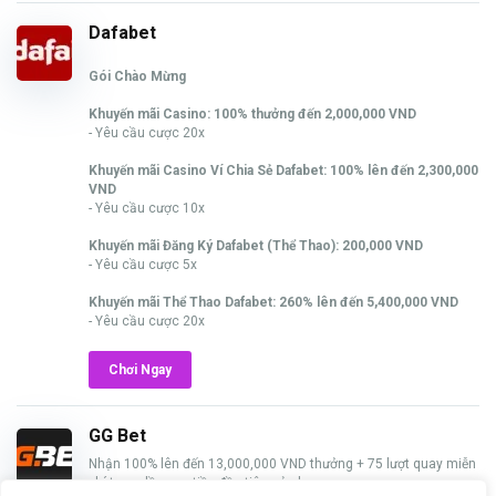
Dafabet
Gói Chào Mừng
Khuyến mãi Casino: 100% thưởng đến 2,000,000 VND
- Yêu cầu cược 20x
Khuyến mãi Casino Ví Chia Sẻ Dafabet: 100% lên đến 2,300,000
VND
- Yêu cầu cược 10x
Khuyến mãi Đăng Ký Dafabet (Thể Thao): 200,000 VND
- Yêu cầu cược 5x
Khuyến mãi Thể Thao Dafabet: 260% lên đến 5,400,000 VND
- Yêu cầu cược 20x
Chơi Ngay
GG Bet
Nhận 100% lên đến 13,000,000 VND thưởng + 75 lượt quay miễn
phí trong lần nạp tiền đầu tiên của bạn