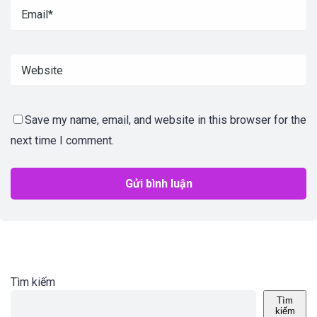
Save my name, email, and website in this browser for the
next time I comment.
Tìm kiếm
Tìm
kiếm