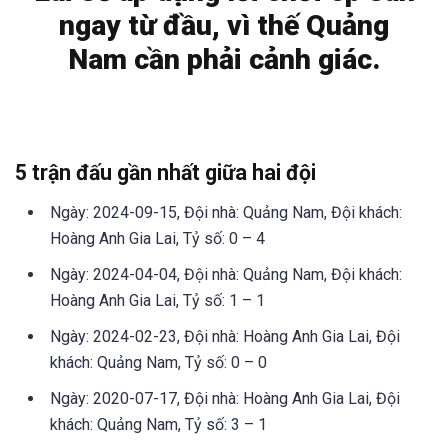
ngay từ đầu, vì thế Quảng
Nam cần phải cảnh giác.
5 trận đấu gần nhất giữa hai đội
Ngày: 2024-09-15, Đội nhà: Quảng Nam, Đội khách:
Hoàng Anh Gia Lai, Tỷ số: 0 – 4
Ngày: 2024-04-04, Đội nhà: Quảng Nam, Đội khách:
Hoàng Anh Gia Lai, Tỷ số: 1 – 1
Ngày: 2024-02-23, Đội nhà: Hoàng Anh Gia Lai, Đội
khách: Quảng Nam, Tỷ số: 0 – 0
Ngày: 2020-07-17, Đội nhà: Hoàng Anh Gia Lai, Đội
khách: Quảng Nam, Tỷ số: 3 – 1