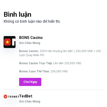
Bình luận
Không có bình luận nào để hiển thị.
BONS Casino
Gói Chào Mừng
Bonus Casino:
200% tiền thưởng lên đến 1,250,000 VND + 200
Lượt Quay Miễn Phí
Bonus Casino Trực Tiếp:
Lên đến 250,000 VND
Bonus Cược Thể Thao:
250,000 VND
Chơi Ngay
TedBet
Gói Chào Mừng