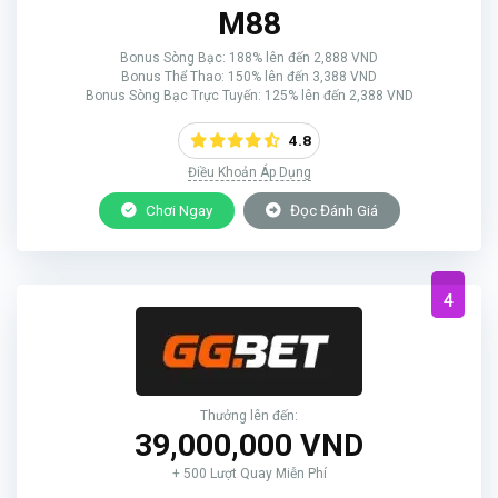
M88
Bonus Sòng Bạc: 188% lên đến 2,888 VND
Bonus Thể Thao: 150% lên đến 3,388 VND
Bonus Sòng Bạc Trực Tuyến: 125% lên đến 2,388 VND
4.8
Điều Khoản Áp Dụng
Chơi Ngay
Đọc Đánh Giá
4
Thưởng lên đến:
39,000,000 VND
+ 500 Lượt Quay Miễn Phí