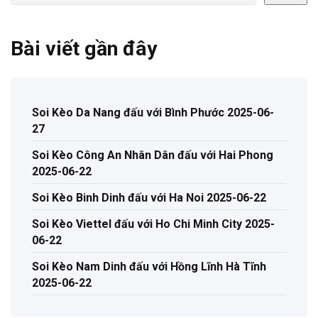
Bài viết gần đây
Soi Kèo Da Nang đấu với Bình Phước 2025-06-
27
Soi Kèo Công An Nhân Dân đấu với Hai Phong
2025-06-22
Soi Kèo Binh Dinh đấu với Ha Noi 2025-06-22
Soi Kèo Viettel đấu với Ho Chi Minh City 2025-
06-22
Soi Kèo Nam Dinh đấu với Hồng Lĩnh Hà Tĩnh
2025-06-22