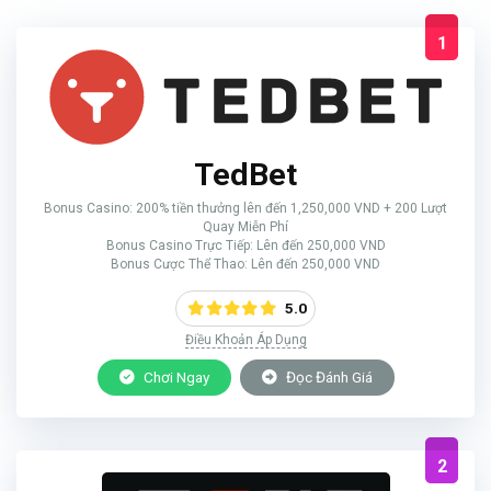
1
TedBet
Bonus Casino: 200% tiền thưởng lên đến 1,250,000 VND + 200 Lượt
Quay Miễn Phí
Bonus Casino Trực Tiếp: Lên đến 250,000 VND
Bonus Cược Thể Thao: Lên đến 250,000 VND
5.0
Điều Khoản Áp Dụng
Chơi Ngay
Đọc Đánh Giá
2