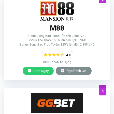
M88
Bonus Sòng Bạc: 188% lên đến 2,888 VND
Bonus Thể Thao: 150% lên đến 3,388 VND
Bonus Sòng Bạc Trực Tuyến: 125% lên đến 2,388 VND
4.8
Điều Khoản Áp Dụng
Chơi Ngay
Đọc Đánh Giá
4