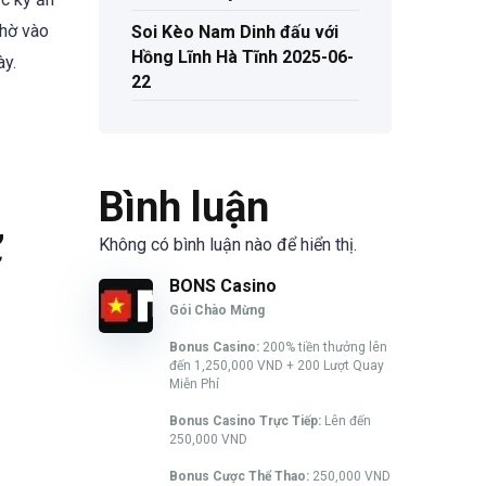
nhờ vào
Soi Kèo Nam Dinh đấu với
Hồng Lĩnh Hà Tĩnh 2025-06-
ày.
22
Bình luận
,
Không có bình luận nào để hiển thị.
BONS Casino
Gói Chào Mừng
Bonus Casino:
200% tiền thưởng lên
đến 1,250,000 VND + 200 Lượt Quay
Miễn Phí
Bonus Casino Trực Tiếp:
Lên đến
250,000 VND
Bonus Cược Thể Thao:
250,000 VND