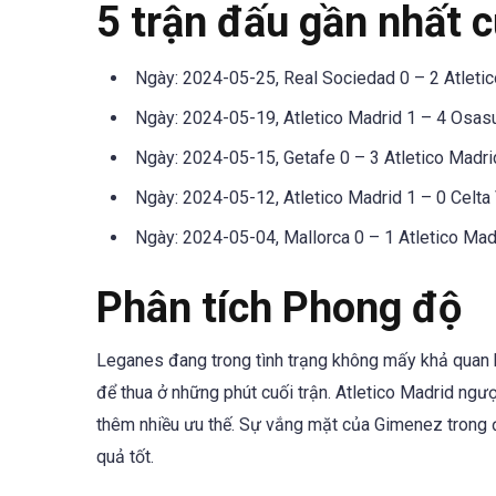
5 trận đấu gần nhất c
Ngày: 2024-05-25, Real Sociedad 0 – 2 Atleti
Ngày: 2024-05-19, Atletico Madrid 1 – 4 Osasu
Ngày: 2024-05-15, Getafe 0 – 3 Atletico Madri
Ngày: 2024-05-12, Atletico Madrid 1 – 0 Celta 
Ngày: 2024-05-04, Mallorca 0 – 1 Atletico Mad
Phân tích Phong độ
Leganes đang trong tình trạng không mấy khả quan k
để thua ở những phút cuối trận. Atletico Madrid ngượ
thêm nhiều ưu thế. Sự vắng mặt của Gimenez trong đ
quả tốt.