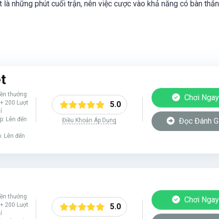
t là những phút cuối trận, nên việc cược vào khả năng có bàn thắ
t
iền thưởng
Chơi Nga
 + 200 Lượt
5.0
í
p: Lên đến
Đọc Đánh G
Điều Khoản Áp Dụng
D
: Lên đến
D
iền thưởng
Chơi Nga
 + 200 Lượt
5.0
í