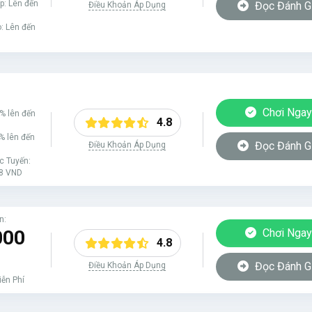
p: Lên đến
Đọc Đánh G
Điều Khoản Áp Dụng
D
: Lên đến
D
Chơi Nga
% lên đến
4.8
% lên đến
Đọc Đánh G
Điều Khoản Áp Dụng
c Tuyến:
88 VND
n:
000
Chơi Nga
4.8
Đọc Đánh G
Điều Khoản Áp Dụng
ễn Phí