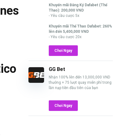
Khuyến mãi Đăng Ký Dafabet (Thể
anes
Thao): 200,000 VND
- Yêu cầu cược 5x
Khuyến mãi Thể Thao Dafabet: 260%
lên đến 5,400,000 VND
- Yêu cầu cược 20x
Chơi Ngay
tico
GG Bet
Nhận 100% lên đến 13,000,000 VND
thưởng + 75 lượt quay miễn phí trong
lần nạp tiền đầu tiên của bạn
Chơi Ngay
,