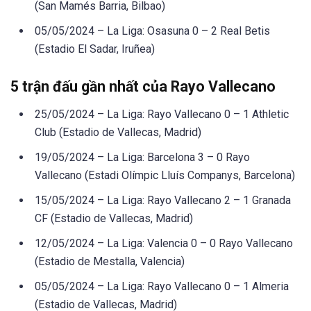
(San Mamés Barria, Bilbao)
05/05/2024 – La Liga: Osasuna 0 – 2 Real Betis
(Estadio El Sadar, Iruñea)
5 trận đấu gần nhất của Rayo Vallecano
25/05/2024 – La Liga: Rayo Vallecano 0 – 1 Athletic
Club (Estadio de Vallecas, Madrid)
19/05/2024 – La Liga: Barcelona 3 – 0 Rayo
Vallecano (Estadi Olímpic Lluís Companys, Barcelona)
15/05/2024 – La Liga: Rayo Vallecano 2 – 1 Granada
CF (Estadio de Vallecas, Madrid)
12/05/2024 – La Liga: Valencia 0 – 0 Rayo Vallecano
(Estadio de Mestalla, Valencia)
05/05/2024 – La Liga: Rayo Vallecano 0 – 1 Almeria
(Estadio de Vallecas, Madrid)