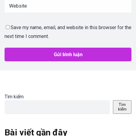
Save my name, email, and website in this browser for the
next time I comment.
Tìm kiếm
Tìm
kiếm
Bài viết gần đây