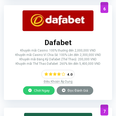
6
Dafabet
Khuyến mãi Casino: 100% thưởng đến 2,000,000 VND
Khuyến mãi Casino Ví Chia Sẻ: 100% Lên đến 2,300,000 VND
Khuyến mãi Đăng Ký Dafabet (Thể Thao): 200,000 VND
Khuyến mãi Thể Thao Dafabet: 260% lên đến 5,400,000 VND
4.0
Điều Khoản Áp Dụng
Chơi Ngay
Đọc Đánh Giá
7