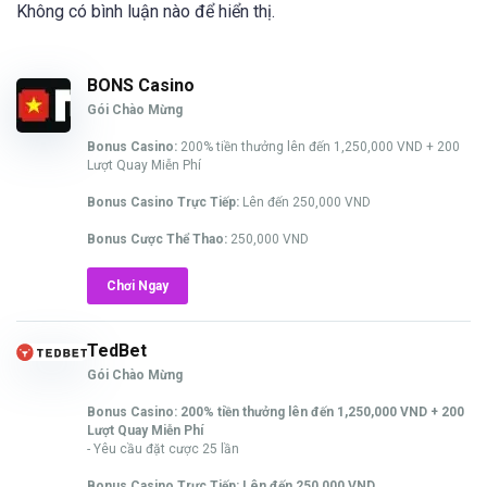
Không có bình luận nào để hiển thị.
BONS Casino
Gói Chào Mừng
Bonus Casino:
200% tiền thưởng lên đến 1,250,000 VND + 200
Lượt Quay Miễn Phí
Bonus Casino Trực Tiếp:
Lên đến 250,000 VND
Bonus Cược Thể Thao:
250,000 VND
Chơi Ngay
TedBet
Gói Chào Mừng
Bonus Casino: 200% tiền thưởng lên đến 1,250,000 VND + 200
Lượt Quay Miễn Phí
- Yêu cầu đặt cược 25 lần
Bonus Casino Trực Tiếp: Lên đến 250,000 VND