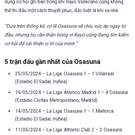
dụng cơ hội ghi bàn trong khi Rayo Vallecano cũng không
thể thi đấu một cách thuyết phục, đặc biệt là khi xa nhà.
“Dựa trên thống kê, có lẽ Osasuna sẽ chịu sức ép ngay từ
đầu, nhưng họ cần thận trọng vì Rayo cũng đang tìm kiếm
cơ hội để cải thiện vị trí của mình.”
5 trận đấu gần nhất của Osasuna
25/05/2024 – La Liga: Osasuna 1 – 1 Villarreal
(Estadio El Sadar, Iruñea)
19/05/2024 – La Liga: Atletico Madrid 1 – 4 Osasuna
(Estádio Cívitas Metropolitano, Madrid)
14/05/2024 – La Liga: Osasuna 1 – 1 Mallorca
(Estadio El Sadar, Iruñea)
11/05/2024 – La Liga: Athletic Club 2 – 2 Osasuna