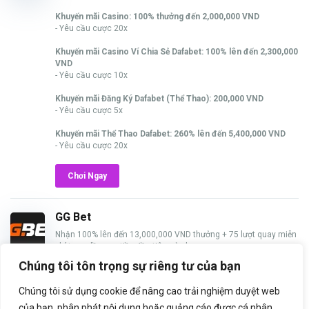
Khuyến mãi Casino: 100% thưởng đến 2,000,000 VND
- Yêu cầu cược 20x
Khuyến mãi Casino Ví Chia Sẻ Dafabet: 100% lên đến 2,300,000
VND
- Yêu cầu cược 10x
Khuyến mãi Đăng Ký Dafabet (Thể Thao): 200,000 VND
- Yêu cầu cược 5x
Khuyến mãi Thể Thao Dafabet: 260% lên đến 5,400,000 VND
- Yêu cầu cược 20x
Chơi Ngay
GG Bet
Nhận 100% lên đến 13,000,000 VND thưởng + 75 lượt quay miễn
phí trong lần nạp tiền đầu tiên của bạn
Chúng tôi tôn trọng sự riêng tư của bạn
Chơi Ngay
Chúng tôi sử dụng cookie để nâng cao trải nghiệm duyệt web
của bạn, phân phát nội dung hoặc quảng cáo được cá nhân