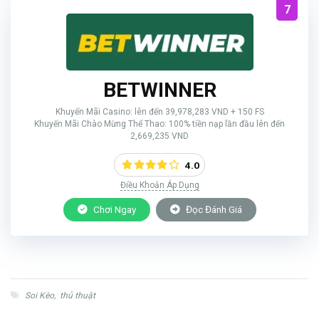
7
BETWINNER
Khuyến Mãi Casino: lên đến 39,978,283 VND + 150 FS
Khuyến Mãi Chào Mừng Thể Thao: 100% tiền nạp lần đầu lên đến
2,669,235 VND
4.0
Điều Khoản Áp Dụng
Chơi Ngay
Đọc Đánh Giá
Soi Kèo
,
thủ thuật