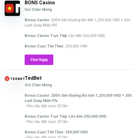
BONS Casino
Gói Chào Mừng
Bonus Casino:
200% tiền thưởng lên đến 1,250,000 VND + 200
Lượt Quay Miễn Phí
Bonus Casino Trực Tiếp:
Lên đến 250,000 VND
Bonus Cược Thể Thao:
250,000 VND
Chơi Ngay
TedBet
Gói Chào Mừng
Bonus Casino: 200% tiền thưởng lên đến 1,250,000 VND + 200
Lượt Quay Miễn Phí
- Yêu cầu đặt cược 25 lần
Bonus Casino Trực Tiếp: Lên đến 250,000 VND
- Yêu cầu đặt cược 25 lần
Bonus Cược Thể Thao: 250,000 VND
- Yêu cầu đặt cược 20 lần