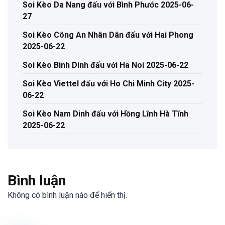
Soi Kèo Da Nang đấu với Bình Phước 2025-06-
27
Soi Kèo Công An Nhân Dân đấu với Hai Phong
2025-06-22
Soi Kèo Binh Dinh đấu với Ha Noi 2025-06-22
Soi Kèo Viettel đấu với Ho Chi Minh City 2025-
06-22
Soi Kèo Nam Dinh đấu với Hồng Lĩnh Hà Tĩnh
2025-06-22
Bình luận
Không có bình luận nào để hiển thị.