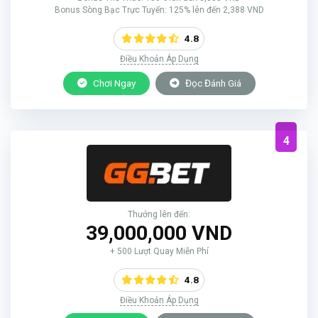
Bonus Sòng Bạc Trực Tuyến: 125% lên đến 2,388 VND
4.8
Điều Khoản Áp Dụng
Chơi Ngay
Đọc Đánh Giá
4
Thưởng lên đến:
39,000,000 VND
+ 500 Lượt Quay Miễn Phí
4.8
Điều Khoản Áp Dụng