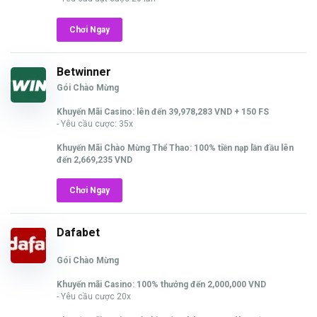
Chơi Ngay
Betwinner
Gói Chào Mừng
Khuyến Mãi Casino: lên đến 39,978,283 VND + 150 FS
- Yêu cầu cược: 35x
Khuyến Mãi Chào Mừng Thể Thao: 100% tiền nạp lần đầu lên
đến 2,669,235 VND
Chơi Ngay
Dafabet
Gói Chào Mừng
Khuyến mãi Casino: 100% thưởng đến 2,000,000 VND
- Yêu cầu cược 20x