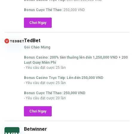
Bonus Cược Thể Thao:
250,000 VND
Chơi Ngay
TedBet
Gói Chào Mừng
Bonus Casino: 200% tiền thưởng lên đến 1,250,000 VND + 200
Lượt Quay Miễn Phí
- Yêu cầu đặt cược 25 lần
Bonus Casino Trực Tiếp: Lên đến 250,000 VND
- Yêu cầu đặt cược 25 lần
Bonus Cược Thể Thao: 250,000 VND
- Yêu cầu đặt cược 20 lần
Chơi Ngay
Betwinner