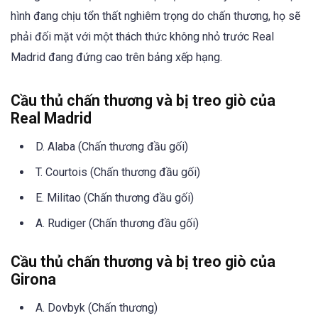
hình đang chịu tổn thất nghiêm trọng do chấn thương, họ sẽ
phải đối mặt với một thách thức không nhỏ trước Real
Madrid đang đứng cao trên bảng xếp hạng.
Cầu thủ chấn thương và bị treo giò của
Real Madrid
D. Alaba (Chấn thương đầu gối)
T. Courtois (Chấn thương đầu gối)
E. Militao (Chấn thương đầu gối)
A. Rudiger (Chấn thương đầu gối)
Cầu thủ chấn thương và bị treo giò của
Girona
A. Dovbyk (Chấn thương)