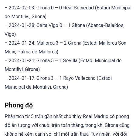
– 2024-02-03: Girona 0 – 0 Real Sociedad (Estadi Municipal
de Montilivi, Girona)
– 2024-01-28: Celta Vigo 0 – 1 Girona (Abanca-Balaídos,
Vigo)
– 2024-01-24: Mallorca 3 – 2 Girona (Estadi Mallorca Son
Moix, Palma de Mallorca)
– 2024-01-21: Girona 5 – 1 Sevilla (Estadi Municipal de
Montilivi, Girona)
– 2024-01-17: Girona 3 – 1 Rayo Vallecano (Estadi
Municipal de Montilivi, Girona)
Phong độ
Phân tích từ 5 trận gần nhất cho thấy Real Madrid có phong
độ ấn tượng với chuỗi trận toàn thắng, trong khi Girona cũng
không hề kém cạnh với chỉ một trận thua. Tuy nhiên, với đội