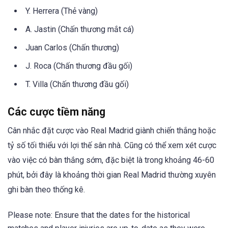
Y. Herrera (Thẻ vàng)
A. Jastin (Chấn thương mắt cá)
Juan Carlos (Chấn thương)
J. Roca (Chấn thương đầu gối)
T. Villa (Chấn thương đầu gối)
Các cược tiềm năng
Cân nhắc đặt cược vào Real Madrid giành chiến thắng hoặc
tỷ số tối thiểu với lợi thế sân nhà. Cũng có thể xem xét cược
vào việc có bàn thắng sớm, đặc biệt là trong khoảng 46-60
phút, bởi đây là khoảng thời gian Real Madrid thường xuyên
ghi bàn theo thống kê.
Please note: Ensure that the dates for the historical