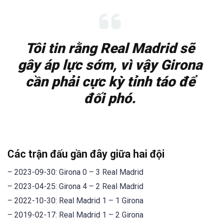
Tôi tin rằng Real Madrid sẽ
gây áp lực sớm, vì vậy Girona
cần phải cực kỳ tỉnh táo để
đối phó.
Các trận đấu gần đây giữa hai đội
– 2023-09-30: Girona 0 – 3 Real Madrid
– 2023-04-25: Girona 4 – 2 Real Madrid
– 2022-10-30: Real Madrid 1 – 1 Girona
– 2019-02-17: Real Madrid 1 – 2 Girona