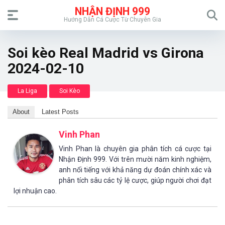
NHẬN ĐỊNH 999
Hướng Dẫn Cá Cược Từ Chuyên Gia
Soi kèo Real Madrid vs Girona
2024-02-10
La Liga
Soi Kèo
About
Latest Posts
Vinh Phan
Vinh Phan là chuyên gia phân tích cá cược tại
Nhận Định 999. Với trên mười năm kinh nghiệm,
anh nổi tiếng với khả năng dự đoán chính xác và
phân tích sâu các tỷ lệ cược, giúp người chơi đạt
lợi nhuận cao.