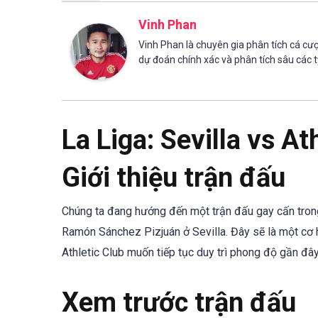
Vinh Phan
Vinh Phan là chuyên gia phân tích cá cượ
dự đoán chính xác và phân tích sâu các tỷ
La Liga: Sevilla vs At
Giới thiệu trận đấu
Chúng ta đang hướng đến một trận đấu gay cấn trong 
Ramón Sánchez Pizjuán ở Sevilla. Đây sẽ là một cơ h
Athletic Club muốn tiếp tục duy trì phong độ gần đây
Xem trước trận đấu