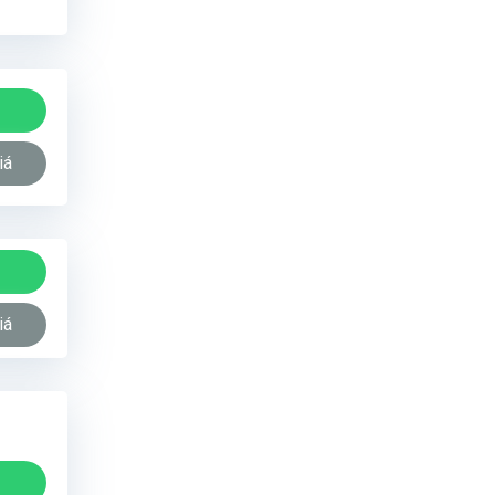
y
iá
y
iá
y