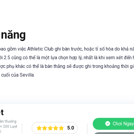
 năng
bao gồm việc Athletic Club ghi bàn trước, hoặc tỉ số hòa do khả n
 2.5 cũng có thể là một lựa chọn hợp lý, nhất là khi xem xét đến
c phụ khác có thể là bàn thắng sẽ được ghi trong khoảng thời gi
 cuối của Sevilla.
t
iền thưởng
Chơi Nga
 + 200 Lượt
5.0
í