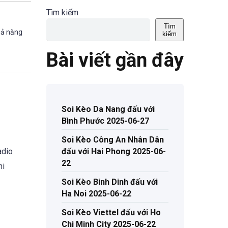
Tìm kiếm
Tìm
hả năng
kiếm
Bài viết gần đây
Soi Kèo Da Nang đấu với
Bình Phước 2025-06-27
Soi Kèo Công An Nhân Dân
đấu với Hai Phong 2025-06-
adio
22
hi
Soi Kèo Binh Dinh đấu với
Ha Noi 2025-06-22
Soi Kèo Viettel đấu với Ho
Chi Minh City 2025-06-22