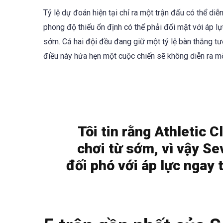
Tỷ lệ dự đoán hiện tại chỉ ra một trận đấu có thể diễ
phong độ thiếu ổn định có thể phải đối mặt với áp l
sớm. Cả hai đội đều đang giữ một tỷ lệ bàn thắng tư
điều này hứa hẹn một cuộc chiến sẽ không diễn ra mộ
Tôi tin rằng Athletic C
chơi từ sớm, vì vậy Sev
đối phó với áp lực ngay 