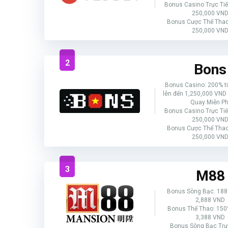
Bonus Casino Trực Tiế
250,000 VN
Bonus Cược Thể Thao
250,000 VN
2
Bons
Bonus Casino: 200% t
lên đến 1,250,000 VND
Quay Miễn Ph
Bonus Casino Trực Tiế
250,000 VN
Bonus Cược Thể Thao
250,000 VN
3
M88
Bonus Sòng Bạc: 188
2,888 VND
Bonus Thể Thao: 150
3,388 VND
Bonus Sòng Bạc Trự