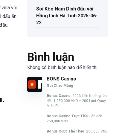
villa với
Soi Kèo Nam Dinh đấu với
Hồng Lĩnh Hà Tĩnh 2025-06-
i dấu ấn
22
đấu,
Bình luận
Không có bình luận nào để hiển thị.
BONS Casino
Gói Chào Mừng
Bonus Casino:
200% tiền thưởng lên
u.
đến 1,250,000 VND + 200 Lượt Quay
Miễn Phí
Bonus Casino Trực Tiếp:
Lên đến
250,000 VND
Bonus Cược Thể Thao:
250,000 VND