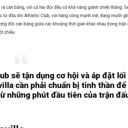
n ra cân bằng, với cả hai đội đều có khả năng giành chiến thắng. Se
ực từ đầu khi Athletic Club, với hàng công mạnh mẽ, đang muốn gh
ơng đối cân bằng giữa các khoảng thời gian khác nhau trong trận 
t chiều.
lub sẽ tận dụng cơ hội và áp đặt lối
illa cần phải chuẩn bị tinh thần để
từ những phút đầu tiên của trận đấ