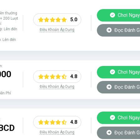
iền thưởng
Chơi Nga
 + 200 Lượt
5.0
í
p: Lên đến
Đọc Đánh G
Điều Khoản Áp Dụng
D
: Lên đến
D
n:
000
Chơi Nga
4.8
Đọc Đánh G
Điều Khoản Áp Dụng
ễn Phí
Chơi Nga
:
4.8
 BCD
Đọc Đánh G
Điều Khoản Áp Dụng