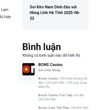
Soi Kèo Nam Dinh đấu với
g Lam
Hồng Lĩnh Hà Tĩnh 2025-06-
độ hiện
22
Bình luận
Không có bình luận nào để hiển thị.
BONS Casino
Gói Chào Mừng
Bonus Casino:
200% tiền thưởng lên
đến 1,250,000 VND + 200 Lượt Quay
Miễn Phí
Bonus Casino Trực Tiếp:
Lên đến
250,000 VND
Bonus Cược Thể Thao:
250,000 VND