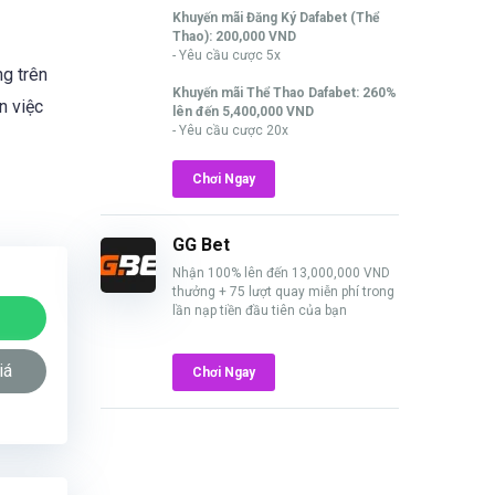
Khuyến mãi Đăng Ký Dafabet (Thể
Thao): 200,000 VND
- Yêu cầu cược 5x
ng trên
Khuyến mãi Thể Thao Dafabet: 260%
n việc
lên đến 5,400,000 VND
- Yêu cầu cược 20x
Chơi Ngay
GG Bet
Nhận 100% lên đến 13,000,000 VND
thưởng + 75 lượt quay miễn phí trong
lần nạp tiền đầu tiên của bạn
y
iá
Chơi Ngay