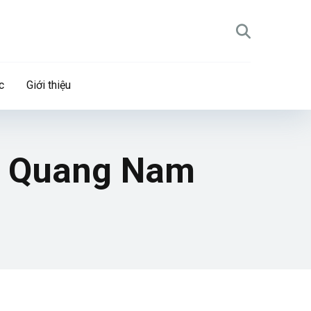
c
Giới thiệu
i Quang Nam