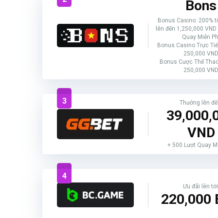
Bons
Bonus Casino: 200% t
lên đến 1,250,000 VND
Quay Miễn Ph
Bonus Casino Trực Tiế
250,000 VN
Bonus Cược Thể Thao
250,000 VN
3
Thưởng lên đế
39,000,
VND
+ 500 Lượt Quay Mi
4
Ưu đãi lên tới
220,000