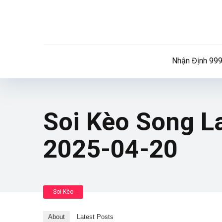
Nhận Định 99
Soi Kèo Song 
2025-04-20
Soi Kèo
About
Latest Posts