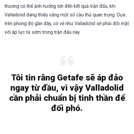
thương có thể ảnh hưởng lớn đến kết quả trận đấu, khi
Valladolid đang thiếu vắng một số cầu thủ quan trọng. Dựa
trên phong độ gần đây, có vẻ như Valladolid sẽ phải đối mặt
với áp lực từ sớm trong trận đấu này.
Tôi tin rằng Getafe sẽ áp đảo
ngay từ đầu, vì vậy Valladolid
cần phải chuẩn bị tinh thần để
đối phó.