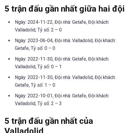
5 trận đấu gần nhất giữa hai đội
Ngày: 2024-11-22, Đội nhà: Getafe, Đội khách:
Valladolid, Tỷ số: 2 – 0
Ngày: 2023-06-04, Đội nhà: Valladolid, Đội khách:
Getafe, Tỷ số: 0 – 0
Ngày: 2022-11-30, Đội nhà: Getafe, Đội khách:
Valladolid, Tỷ số: 0 – 1
Ngày: 2022-11-30, Đội nhà: Valladolid, Đội khách:
Getafe, Tỷ số: 1 – 0
Ngày: 2022-10-01, Đội nhà: Getafe, Đội khách:
Valladolid, Tỷ số: 2 – 3
5 trận đấu gần nhất của
Valladolid