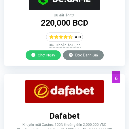
Ưu đãi lên tới:
220,000 BCD
4.8
Điều Khoản Áp Dụng
Chơi Ngay
Đọc Đánh Giá
6
Dafabet
Khuyến mãi Casino: 100% thưởng đến 2,000,000 VND