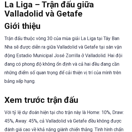
La Liga – Trận đấu giữa
Valladolid và Getafe
Giới thiệu
Trận đấu thuộc vòng 30 của mùa giải La Liga tại Tây Ban
Nha sẽ được diễn ra giữa Valladolid và Getafe tại sân vận
động Estadio Municipal José Zorrilla ở Valladolid. Hai đội
đang có phong độ không ổn định và cả hai đều đang cần
những điểm số quan trọng để cải thiện vị trí của mình trên
bảng xếp hạng.
Xem trước trận đấu
Với tỷ lệ dự đoán hiện tại cho trận này là Home: 10%, Draw:
45%, Away: 45%, cả Valladolid và Getafe đều không được
đánh giá cao về khả năng giành chiến thắng. Tình hình chấn