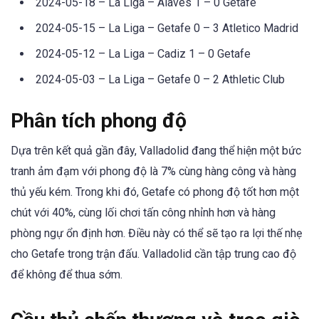
2024-05-18 – La Liga – Alaves 1 – 0 Getafe
2024-05-15 – La Liga – Getafe 0 – 3 Atletico Madrid
2024-05-12 – La Liga – Cadiz 1 – 0 Getafe
2024-05-03 – La Liga – Getafe 0 – 2 Athletic Club
Phân tích phong độ
Dựa trên kết quả gần đây, Valladolid đang thể hiện một bức
tranh ảm đạm với phong độ là 7% cùng hàng công và hàng
thủ yếu kém. Trong khi đó, Getafe có phong độ tốt hơn một
chút với 40%, cùng lối chơi tấn công nhỉnh hơn và hàng
phòng ngự ổn định hơn. Điều này có thể sẽ tạo ra lợi thế nhẹ
cho Getafe trong trận đấu. Valladolid cần tập trung cao độ
để không để thua sớm.