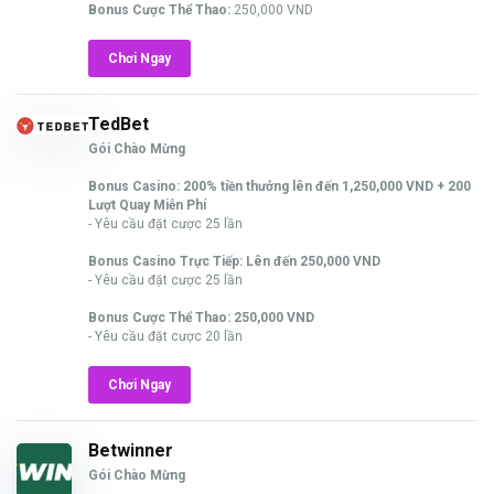
Bonus Cược Thể Thao:
250,000 VND
Chơi Ngay
TedBet
Gói Chào Mừng
Bonus Casino: 200% tiền thưởng lên đến 1,250,000 VND + 200
Lượt Quay Miễn Phí
- Yêu cầu đặt cược 25 lần
Bonus Casino Trực Tiếp: Lên đến 250,000 VND
- Yêu cầu đặt cược 25 lần
Bonus Cược Thể Thao: 250,000 VND
- Yêu cầu đặt cược 20 lần
Chơi Ngay
Betwinner
Gói Chào Mừng