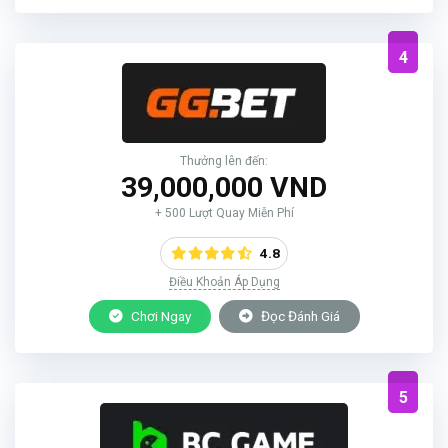
4
Thưởng lên đến:
39,000,000 VND
+ 500 Lượt Quay Miễn Phí
4.8
Điều Khoản Áp Dụng
Chơi Ngay
Đọc Đánh Giá
5