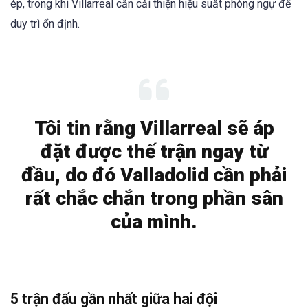
ép, trong khi Villarreal cần cải thiện hiệu suất phòng ngự để
duy trì ổn định.
Tôi tin rằng Villarreal sẽ áp
đặt được thế trận ngay từ
đầu, do đó Valladolid cần phải
rất chắc chắn trong phần sân
của mình.
5 trận đấu gần nhất giữa hai đội