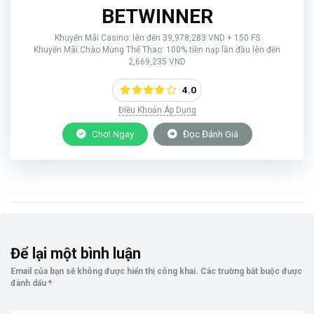
BETWINNER
Khuyến Mãi Casino: lên đến 39,978,283 VND + 150 FS
Khuyến Mãi Chào Mừng Thể Thao: 100% tiền nạp lần đầu lên đến
2,669,235 VND
4.0
Điều Khoản Áp Dụng
Chơi Ngay
Đọc Đánh Giá
Để lại một bình luận
Email của bạn sẽ không được hiển thị công khai.
Các trường bắt buộc được
đánh dấu
*