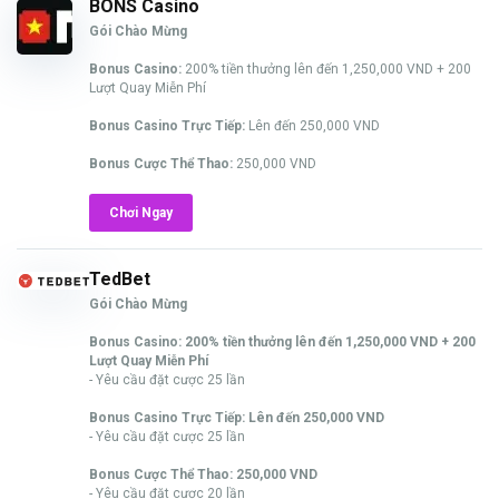
BONS Casino
Gói Chào Mừng
Bonus Casino:
200% tiền thưởng lên đến 1,250,000 VND + 200
Lượt Quay Miễn Phí
Bonus Casino Trực Tiếp:
Lên đến 250,000 VND
Bonus Cược Thể Thao:
250,000 VND
Chơi Ngay
TedBet
Gói Chào Mừng
Bonus Casino: 200% tiền thưởng lên đến 1,250,000 VND + 200
Lượt Quay Miễn Phí
- Yêu cầu đặt cược 25 lần
Bonus Casino Trực Tiếp: Lên đến 250,000 VND
- Yêu cầu đặt cược 25 lần
Bonus Cược Thể Thao: 250,000 VND
- Yêu cầu đặt cược 20 lần