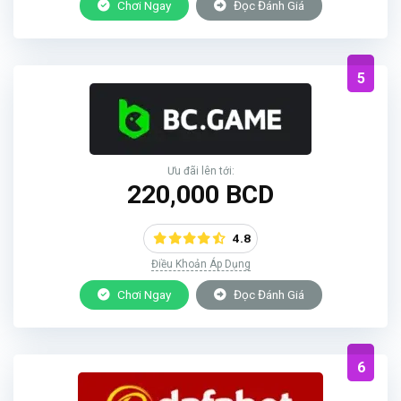
Chơi Ngay
Đọc Đánh Giá
5
Ưu đãi lên tới:
220,000 BCD
4.8
Điều Khoản Áp Dụng
Chơi Ngay
Đọc Đánh Giá
6