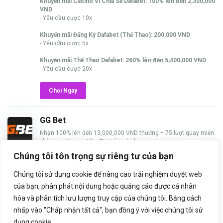
Khuyến mãi Casino Ví Chia Sẻ Dafabet: 100% lên đến 2,300,000
VND
- Yêu cầu cược 10x
Khuyến mãi Đăng Ký Dafabet (Thể Thao): 200,000 VND
- Yêu cầu cược 5x
Khuyến mãi Thể Thao Dafabet: 260% lên đến 5,400,000 VND
- Yêu cầu cược 20x
Chơi Ngay
GG Bet
Nhận 100% lên đến 13,000,000 VND thưởng + 75 lượt quay miễn
phí trong lần nạp tiền đầu tiên của bạn
Chúng tôi tôn trọng sự riêng tư của bạn
Chơi Ngay
Chúng tôi sử dụng cookie để nâng cao trải nghiệm duyệt web
của bạn, phân phát nội dung hoặc quảng cáo được cá nhân
hóa và phân tích lưu lượng truy cập của chúng tôi. Bằng cách
nhấp vào "Chấp nhận tất cả", bạn đồng ý với việc chúng tôi sử
dụng cookie.