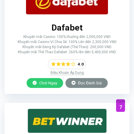
Dafabet
Khuyến mãi Casino: 100% thưởng đến 2,000,000 VND
Khuyến mãi Casino Ví Chia Sẻ: 100% Lên đến 2,300,000 VND
Khuyến mãi Đăng Ký Dafabet (Thể Thao): 200,000 VND
Khuyến mãi Thể Thao Dafabet: 260% lên đến 5,400,000 VND
4.0
Điều Khoản Áp Dụng
Chơi Ngay
Đọc Đánh Giá
7