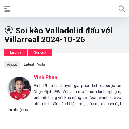
NHẬN ĐỊNH 999
Hướng Dẫn Cá Cược Từ Chuyên Gia
Soi kèo Valladolid đấu với
Villarreal 2024-10-26
La Liga
Soi Kèo
About
Latest Posts
Vinh Phan
Vinh Phan là chuyên gia phân tích cá cược tại
Nhận Định 999. Với trên mười năm kinh nghiệm,
anh nổi tiếng với khả năng dự đoán chính xác và
phân tích sâu các tỷ lệ cược, giúp người chơi đạt
lợi nhuận cao.