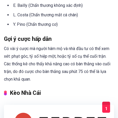
E. Bailly (Chấn thương không xác định)
L. Costa (Chấn thương mắt cá chân)
Y. Pino (Chấn thương cơ)
Gợi ý cược hấp dẫn
Có vài ý cược mà người hâm mộ và nhà đầu tư có thể xem
xét: phạt góc, tỷ số hiệp một, hoặc tỷ số cụ thể cuối trận.
Các thống kê cho thấy khả năng cao có bàn thắng vào cuối
trận, do đó cược cho bàn thắng sau phút 75 có thể là lựa
chọn khả quan.
Kèo Nhà Cái
1