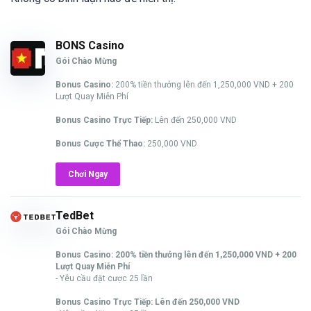
BONS Casino
Gói Chào Mừng
Bonus Casino:
200% tiền thưởng lên đến 1,250,000 VND + 200
Lượt Quay Miễn Phí
Bonus Casino Trực Tiếp:
Lên đến 250,000 VND
Bonus Cược Thể Thao:
250,000 VND
Chơi Ngay
TedBet
Gói Chào Mừng
Bonus Casino: 200% tiền thưởng lên đến 1,250,000 VND + 200
Lượt Quay Miễn Phí
- Yêu cầu đặt cược 25 lần
Bonus Casino Trực Tiếp: Lên đến 250,000 VND