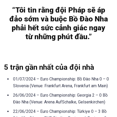
“Tôi tin rằng đội Pháp sẽ áp
đảo sớm và buộc Bồ Đào Nha
phải hết sức cảnh giác ngay
từ những phút đầu.”
5 trận gần nhất của đội nhà
01/07/2024 – Euro Championship: Bồ Đào Nha 0 – 0
Slovenia (Venue: Frankfurt Arena, Frankfurt am Main)
26/06/2024 – Euro Championship: Georgia 2 – 0 Bồ
Đào Nha (Venue: Arena AufSchalke, Gelsenkirchen)
22/06/2024 – Euro Championship: Türkiye 0 – 3 Bồ