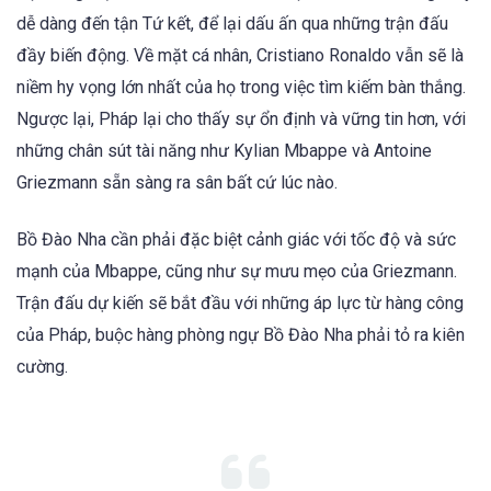
dễ dàng đến tận Tứ kết, để lại dấu ấn qua những trận đấu
đầy biến động. Về mặt cá nhân, Cristiano Ronaldo vẫn sẽ là
niềm hy vọng lớn nhất của họ trong việc tìm kiếm bàn thắng.
Ngược lại, Pháp lại cho thấy sự ổn định và vững tin hơn, với
những chân sút tài năng như Kylian Mbappe và Antoine
Griezmann sẵn sàng ra sân bất cứ lúc nào.
Bồ Đào Nha cần phải đặc biệt cảnh giác với tốc độ và sức
mạnh của Mbappe, cũng như sự mưu mẹo của Griezmann.
Trận đấu dự kiến sẽ bắt đầu với những áp lực từ hàng công
của Pháp, buộc hàng phòng ngự Bồ Đào Nha phải tỏ ra kiên
cường.