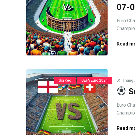
07-0
Euro Cha
Champion
Read mo
Soi Kèo
UEFA Euro 2024
Tháng 7
So
Euro Cha
Champion
Read mo