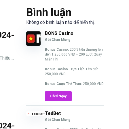
Bình luận
Không có bình luận nào để hiển thị.
024-
BONS Casino
Gói Chào Mừng
Bonus Casino:
200% tiền thưởng lên
đến 1,250,000 VND + 200 Lượt Quay
iệu ...
Miễn Phí
Bonus Casino Trực Tiếp:
Lên đến
250,000 VND
Bonus Cược Thể Thao:
250,000 VND
Chơi Ngay
TedBet
Gói Chào Mừng
024-