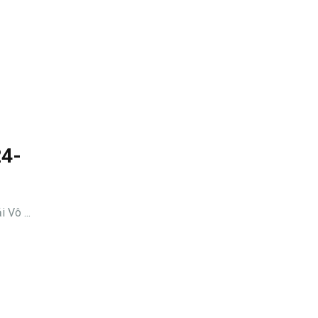
24-
 Vô ...