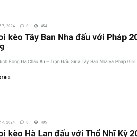
 7, 2024
0
454
i kèo Tây Ban Nha đấu với Pháp 2
9
Địch Bóng Đá Châu Âu – Trận Đấu Giữa Tây Ban Nha và Pháp Giới Th
re »
 4, 2024
0
485
i kèo Hà Lan đấu với Thổ Nhĩ Kỳ 2