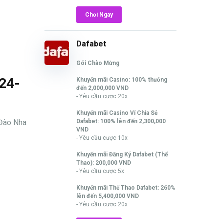
Chơi Ngay
Dafabet
Gói Chào Mừng
24-
Khuyến mãi Casino: 100% thưởng
đến 2,000,000 VND
- Yêu cầu cược 20x
Khuyến mãi Casino Ví Chia Sẻ
Dafabet: 100% lên đến 2,300,000
 Đào Nha
VND
- Yêu cầu cược 10x
Khuyến mãi Đăng Ký Dafabet (Thể
Thao): 200,000 VND
- Yêu cầu cược 5x
Khuyến mãi Thể Thao Dafabet: 260%
lên đến 5,400,000 VND
- Yêu cầu cược 20x