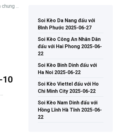
chung ...
Soi Kèo Da Nang đấu với
Bình Phước 2025-06-27
Soi Kèo Công An Nhân Dân
đấu với Hai Phong 2025-06-
22
Soi Kèo Binh Dinh đấu với
Ha Noi 2025-06-22
-10
Soi Kèo Viettel đấu với Ho
Chi Minh City 2025-06-22
..
Soi Kèo Nam Dinh đấu với
Hồng Lĩnh Hà Tĩnh 2025-06-
22