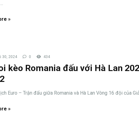
..
re »
 30, 2024
0
434
i kèo Romania đấu với Hà Lan 20
2
địch Euro – Trận đấu giữa Romania và Hà Lan Vòng 16 đội của Giải
re »