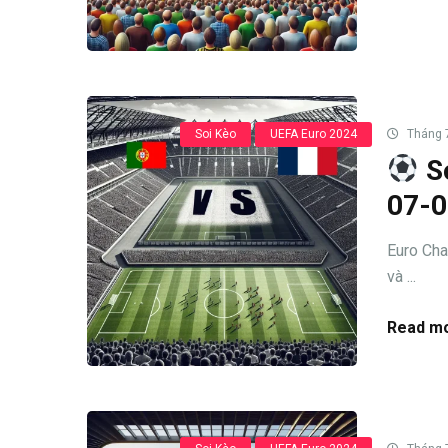
Soi Kèo
UEFA Euro 2024
Tháng 7
So
07-0
Euro Cha
và ...
Read mo