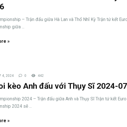
6
mpionship – Trận đấu giữa Hà Lan và Thổ Nhĩ Kỳ Trận tứ kết Eur
ship giữa ...
re »
 4, 2024
0
442
i kèo Anh đấu với Thụy Sĩ 2024-0
mpionship 2024 – Trận đấu giữa Anh và Thụy Sĩ Trận tứ kết Euro
ship 2024 sẽ ...
re »