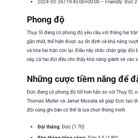
2024-03-26T19:45:00+00:00 – Friendly: Đức 2 
Phong độ
Thụy Sĩ đang có phong độ yêu cầu với thắng hai trận
gần nhất, thể hiện được sự ổn định và khả năng vượ
và hòa hai trận còn lại. Điều này chắc chắn giúp đội 
này, cả hai đội đều cho thấy khả năng giành vé vào v
Những cược tiềm năng để đ
Đức đang có phong độ tốt hơn hẳn so với Thụy Sĩ, và 
Thomas Muller và Jamal Musiala sẽ giúp Đức tạo đư
đội cùng ghi bàn có thể là lựa chọn thông minh.
Đội thắng:
Đức (1.70)
Bàn thắng tổng cộng:
Trên 2.5 (1.80)