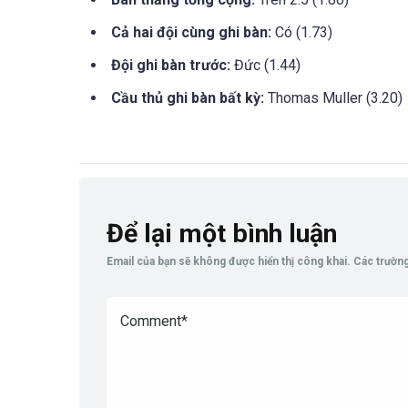
Cả hai đội cùng ghi bàn:
Có (1.73)
Đội ghi bàn trước:
Đức (1.44)
Cầu thủ ghi bàn bất kỳ:
Thomas Muller (3.20)
Để lại một bình luận
Email của bạn sẽ không được hiển thị công khai.
Các trườn