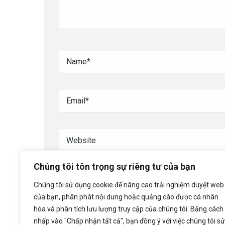
Chúng tôi tôn trọng sự riêng tư của bạn
Save my name, email, and website in this br
Chúng tôi sử dụng cookie để nâng cao trải nghiệm duyệt web
của bạn, phân phát nội dung hoặc quảng cáo được cá nhân
hóa và phân tích lưu lượng truy cập của chúng tôi. Bằng cách
nhấp vào "Chấp nhận tất cả", bạn đồng ý với việc chúng tôi sử