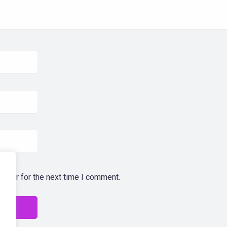
owser for the next time I comment.