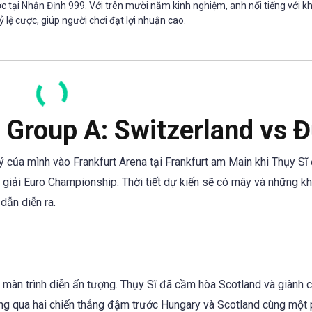
c tại Nhận Định 999. Với trên mười năm kinh nghiệm, anh nổi tiếng với k
 lệ cược, giúp người chơi đạt lợi nhuận cao.
 Group A: Switzerland vs 
của mình vào Frankfurt Arena tại Frankfurt am Main khi Thụy Sĩ
A giải Euro Championship. Thời tiết dự kiến sẽ có mây và những k
dẫn diễn ra.
g màn trình diễn ấn tượng. Thụy Sĩ đã cầm hòa Scotland và giành 
ông qua hai chiến thắng đậm trước Hungary và Scotland cùng một