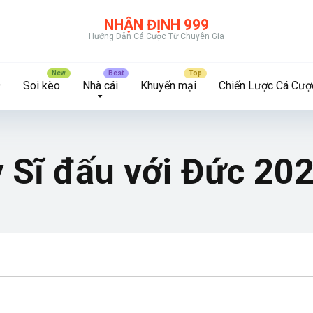
NHẬN ĐỊNH 999
Hướng Dẫn Cá Cược Từ Chuyên Gia
9
Soi kèo
Nhà cái
Khuyến mại
Chiến Lược Cá Cượ
 Sĩ đấu với Đức 20