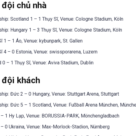
 đội chủ nhà
p: Scotland 1 – 1 Thụy Sĩ, Venue: Cologne Stadium, Köln
ip: Hungary 1 – 3 Thụy Sĩ, Venue: Cologne Stadium, Köln
 1 – 1 Áo, Venue: kybunpark, St. Gallen
ĩ 4 – 0 Estonia, Venue: swissporarena, Luzern
 0 – 1 Thụy Sĩ, Venue: Aviva Stadium, Dublin
 đội khách
p: Đức 2 – 0 Hungary, Venue: Stuttgart Arena, Stuttgart
ip: Đức 5 – 1 Scotland, Venue: Fußball Arena München, Münch
2 – 1 Hy Lạp, Venue: BORUSSIA-PARK, Mönchengladbach
– 0 Ukraina, Venue: Max-Morlock-Stadion, Nürnberg