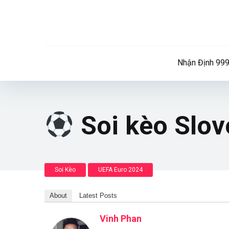
Nhận Định 99
Soi kèo Slov
Soi Kèo
UEFA Euro 2024
About
Latest Posts
Vinh Phan