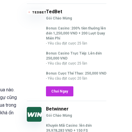
TedBet
Gói Chào Mừng
Bonus Casino: 200% tiền thưởng lên
đến 1,250,000 VND + 200 Lượt Quay
Miễn Phí
- Yêu cầu đặt cược 25 lần
Bonus Casino Trực Tiếp: Lên đến
250,000 VND
- Yêu cầu đặt cược 25 lần
Bonus Cược Thể Thao: 250,000 VND
- Yêu cầu đặt cược 20 lần
hua nào.
Chơi Ngay
ngự cũng
hua trong
Betwinner
 khá ổn
Gói Chào Mừng
Khuyến Mãi Casino: lên đến
39,978,283 VND + 150 FS