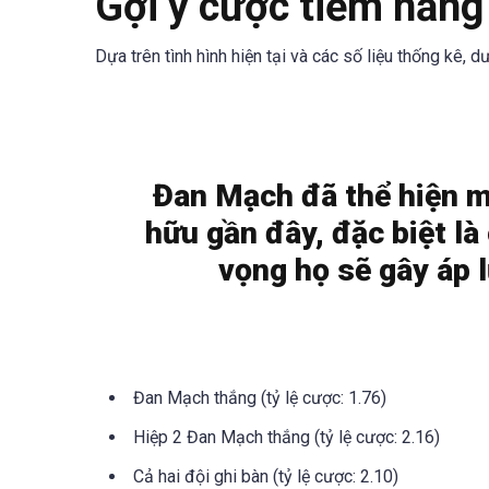
Gợi ý cược tiềm năng
Dựa trên tình hình hiện tại và các số liệu thống kê, 
Đan Mạch đã thể hiện m
hữu gần đây, đặc biệt là
vọng họ sẽ gây áp 
Đan Mạch thắng (tỷ lệ cược: 1.76)
Hiệp 2 Đan Mạch thắng (tỷ lệ cược: 2.16)
Cả hai đội ghi bàn (tỷ lệ cược: 2.10)