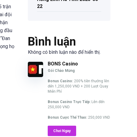
22
5 trận
ai đội
thận
ng đầu
Bình luận
 “Đan
vọng họ
Không có bình luận nào để hiển thị.
BONS Casino
Gói Chào Mừng
Bonus Casino:
200% tiền thưởng lên
đến 1,250,000 VND + 200 Lượt Quay
Miễn Phí
Bonus Casino Trực Tiếp:
Lên đến
250,000 VND
Bonus Cược Thể Thao:
250,000 VND
Chơi Ngay