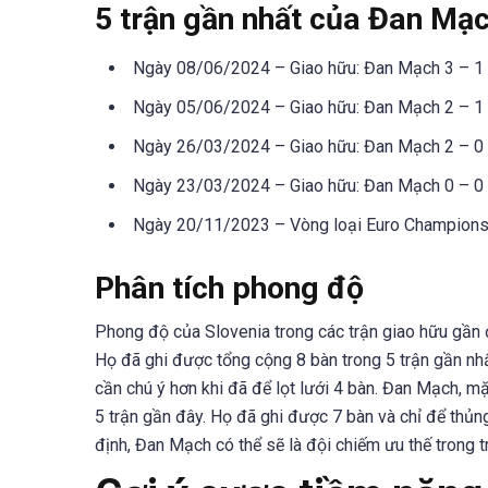
5 trận gần nhất của Đan Mạ
Ngày 08/06/2024 – Giao hữu: Đan Mạch 3 – 1 
Ngày 05/06/2024 – Giao hữu: Đan Mạch 2 – 1
Ngày 26/03/2024 – Giao hữu: Đan Mạch 2 – 0 F
Ngày 23/03/2024 – Giao hữu: Đan Mạch 0 – 0 
Ngày 20/11/2023 – Vòng loại Euro Championshi
Phân tích phong độ
Phong độ của Slovenia trong các trận giao hữu gần đ
Họ đã ghi được tổng cộng 8 bàn trong 5 trận gần nh
cần chú ý hơn khi đã để lọt lưới 4 bàn. Đan Mạch, mặt
5 trận gần đây. Họ đã ghi được 7 bàn và chỉ để thủ
định, Đan Mạch có thể sẽ là đội chiếm ưu thế trong t