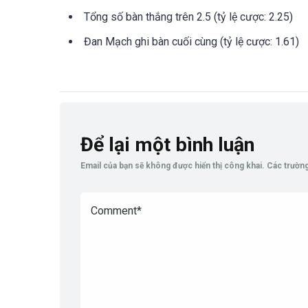
Tổng số bàn thắng trên 2.5 (tỷ lệ cược: 2.25)
Đan Mạch ghi bàn cuối cùng (tỷ lệ cược: 1.61)
Để lại một bình luận
Email của bạn sẽ không được hiển thị công khai.
Các trườn