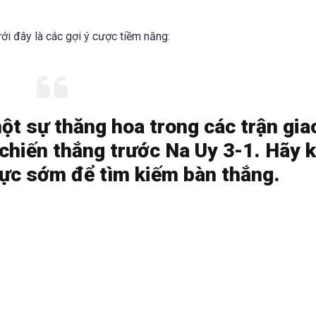
dưới đây là các gợi ý cược tiềm năng:
ột sự thăng hoa trong các trận gia
 chiến thắng trước Na Uy 3-1. Hãy 
lực sớm để tìm kiếm bàn thắng.