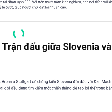
c tại Nhận Định 999. Với trên mười năm kinh nghiệm, anh nổi tiếng với k
 lệ cược, giúp người chơi đạt lợi nhuận cao.
Trận đấu giữa Slovenia và
t Arena ở Stuttgart sẽ chứng kiến Slovenia đối đầu với Đan Mạch
ai đội đều đang tìm kiếm một chiến thắng để tạo lợi thế trong b