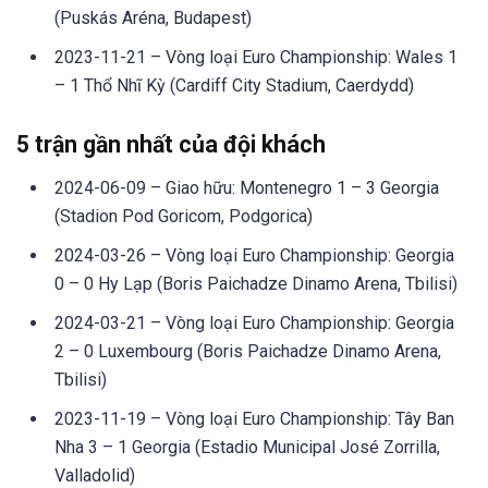
(Puskás Aréna, Budapest)
2023-11-21 – Vòng loại Euro Championship: Wales 1
– 1 Thổ Nhĩ Kỳ (Cardiff City Stadium, Caerdydd)
5 trận gần nhất của đội khách
2024-06-09 – Giao hữu: Montenegro 1 – 3 Georgia
(Stadion Pod Goricom, Podgorica)
2024-03-26 – Vòng loại Euro Championship: Georgia
0 – 0 Hy Lạp (Boris Paichadze Dinamo Arena, Tbilisi)
2024-03-21 – Vòng loại Euro Championship: Georgia
2 – 0 Luxembourg (Boris Paichadze Dinamo Arena,
Tbilisi)
2023-11-19 – Vòng loại Euro Championship: Tây Ban
Nha 3 – 1 Georgia (Estadio Municipal José Zorrilla,
Valladolid)