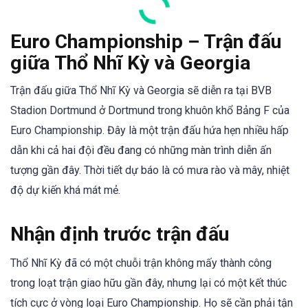
Euro Championship – Trận đấu
giữa Thổ Nhĩ Kỳ và Georgia
Trận đấu giữa Thổ Nhĩ Kỳ và Georgia sẽ diễn ra tại BVB
Stadion Dortmund ở Dortmund trong khuôn khổ Bảng F của
Euro Championship. Đây là một trận đấu hứa hẹn nhiều hấp
dẫn khi cả hai đội đều đang có những màn trình diễn ấn
tượng gần đây. Thời tiết dự báo là có mưa rào và mây, nhiệt
độ dự kiến khá mát mẻ.
Nhận định trước trận đấu
Thổ Nhĩ Kỳ đã có một chuỗi trận không mấy thành công
trong loạt trận giao hữu gần đây, nhưng lại có một kết thúc
tích cực ở vòng loại Euro Championship. Họ sẽ cần phải tận