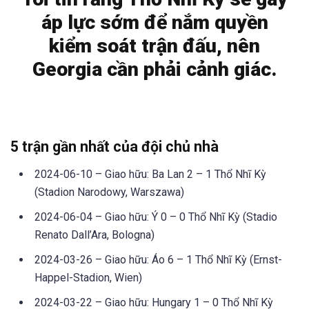
áp lực sớm để nắm quyền
kiểm soát trận đấu, nên
Georgia cần phải cảnh giác.
5 trận gần nhất của đội chủ nhà
2024-06-10 – Giao hữu: Ba Lan 2 – 1 Thổ Nhĩ Kỳ
(Stadion Narodowy, Warszawa)
2024-06-04 – Giao hữu: Ý 0 – 0 Thổ Nhĩ Kỳ (Stadio
Renato Dall’Ara, Bologna)
2024-03-26 – Giao hữu: Áo 6 – 1 Thổ Nhĩ Kỳ (Ernst-
Happel-Stadion, Wien)
2024-03-22 – Giao hữu: Hungary 1 – 0 Thổ Nhĩ Kỳ