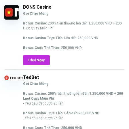
BONS Casino
Gói Chào Mừng
Bonus Casino:
200% tiền thưởng lên đến 1,250,000 VND + 200
Lượt Quay Miễn Phí
Bonus Casino Trực Tiếp:
Lên đến 250,000 VND
Bonus Cược Thể Thao:
250,000 VND
Chơi Ngay
TedBet
Gói Chào Mừng
Bonus Casino: 200% tiền thưởng lên đến 1,250,000 VND + 200
Lượt Quay Miễn Phí
- Yêu cầu đặt cược 25 lần
Bonus Casino Trực Tiếp: Lên đến 250,000 VND
- Yêu cầu đặt cược 25 lần
Bonus Cược Thể Thao: 250,000 VND